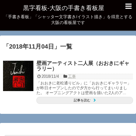
黒字看板‐大阪の手書き看板屋
「手書き看板」「シャッター文字書き/イラスト描き」を得意とする
大阪の看板屋です
「
2018年11月04日
」
一覧
壁画アーティスト二人展（おおきにギャ
ラリー）
2018/11/4
工事
「おおきに老松通りビル」に「おおきにギャラリー」
が昨日オープンしたので夕方から行ってまいりまし
た。 オープニングアクトは壁画を描いた2人のア...
記事を読む