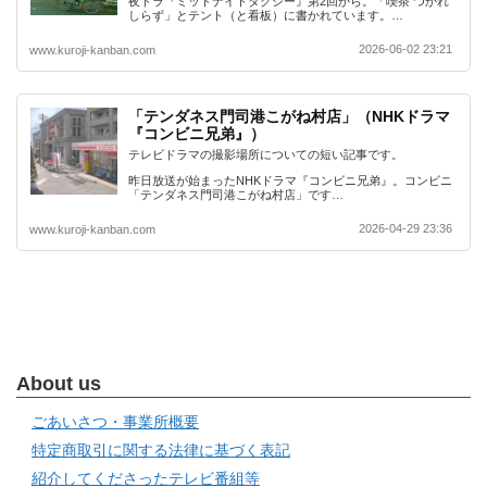
夜ドラ『ミッドナイトタクシー』第2回から。「喫茶 つかれ
しらず」とテント（と看板）に書かれています。…
2026-06-02 23:21
www.kuroji-kanban.com
「テンダネス門司港こがね村店」（NHKドラマ
『コンビニ兄弟』）
テレビドラマの撮影場所についての短い記事です。
昨日放送が始まったNHKドラマ『コンビニ兄弟』。コンビニ
「テンダネス門司港こがね村店」です…
2026-04-29 23:36
www.kuroji-kanban.com
About us
ごあいさつ・事業所概要
特定商取引に関する法律に基づく表記
紹介してくださったテレビ番組等