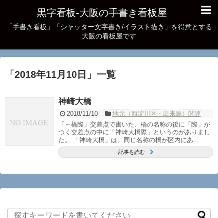
黒字看板‐大阪の手書き看板屋
「手書き看板」「シャッター文字書き/イラスト描き」を得意とする
大阪の看板屋です
「
2018年11月10日
」
一覧
神崎大橋
2018/11/10
地元（西淀川区・出来島）関連
「～橋際」交差点で書いた、橋の名称の後に「際」が
つく交差点の中に「神崎大橋際」というのがありまし
た。 「神崎大橋」は、同じ名称の橋が区内にあ...
記事を読む