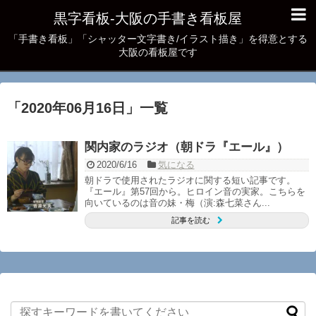
黒字看板‐大阪の手書き看板屋
「手書き看板」「シャッター文字書き/イラスト描き」を得意とする
大阪の看板屋です
「
2020年06月16日
」
一覧
関内家のラジオ（朝ドラ『エール』）
2020/6/16
気になる
朝ドラで使用されたラジオに関する短い記事です。
『エール』第57回から。ヒロイン音の実家。こちらを
向いているのは音の妹・梅（演:森七菜さん...
記事を読む