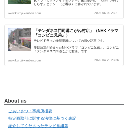
夜ドラ『ミッドナイトタクシー』第2回から。「喫茶 つかれ
しらず」とテント（と看板）に書かれています。…
2026-06-02 23:21
www.kuroji-kanban.com
「テンダネス門司港こがね村店」（NHKドラマ
『コンビニ兄弟』）
テレビドラマの撮影場所についての短い記事です。
昨日放送が始まったNHKドラマ『コンビニ兄弟』。コンビニ
「テンダネス門司港こがね村店」です…
2026-04-29 23:36
www.kuroji-kanban.com
About us
ごあいさつ・事業所概要
特定商取引に関する法律に基づく表記
紹介してくださったテレビ番組等