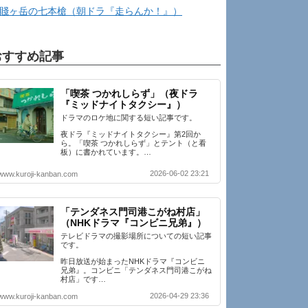
賤ヶ岳の七本槍（朝ドラ『走らんか！』）
おすすめ記事
「喫茶 つかれしらず」（夜ドラ
『ミッドナイトタクシー』）
ドラマのロケ地に関する短い記事です。
夜ドラ『ミッドナイトタクシー』第2回か
ら。「喫茶 つかれしらず」とテント（と看
板）に書かれています。…
2026-06-02 23:21
www.kuroji-kanban.com
「テンダネス門司港こがね村店」
（NHKドラマ『コンビニ兄弟』）
テレビドラマの撮影場所についての短い記事
です。
昨日放送が始まったNHKドラマ『コンビニ
兄弟』。コンビニ「テンダネス門司港こがね
村店」です…
2026-04-29 23:36
www.kuroji-kanban.com