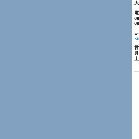
大
電
06
0
E-
k
営
月
土: