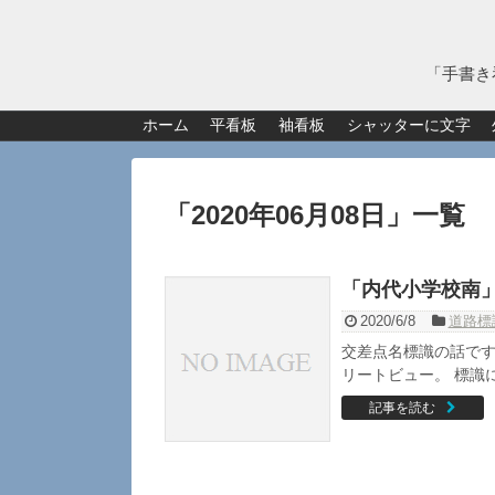
「手書き
ホーム
平看板
袖看板
シャッターに文字
「
2020年06月08日
」
一覧
「内代小学校南
2020/6/8
道路標
交差点名標識の話です
リートビュー。 標識には
記事を読む