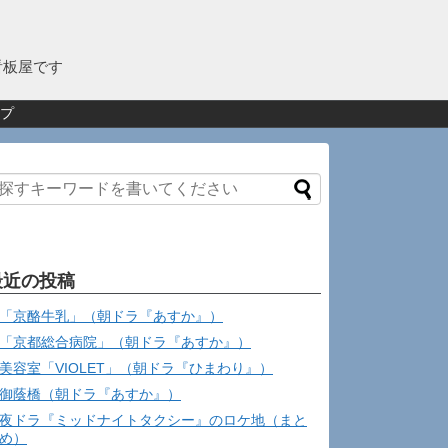
看板屋です
プ
最近の投稿
「京酪牛乳」（朝ドラ『あすか』）
「京都総合病院」（朝ドラ『あすか』）
美容室「VIOLET」（朝ドラ『ひまわり』）
御蔭橋（朝ドラ『あすか』）
夜ドラ『ミッドナイトタクシー』のロケ地（まと
め）