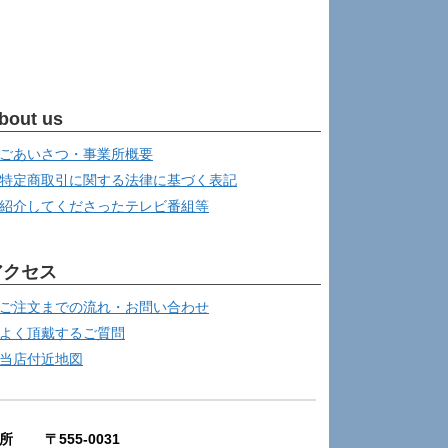
bout us
ごあいさつ・事業所概要
特定商取引に関する法律に基づく表記
紹介してくださったテレビ番組等
アクセス
ご注文までの流れ・お問い合わせ
よく頂戴するご質問
当店付近地図
所 〒555-0031