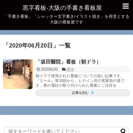
黒字看板‐大阪の手書き看板屋
「手書き看板」「シャッター文字書き/イラスト描き」を得意とする
大阪の看板屋です
「
2020年06月20日
」
一覧
「坂田醫院」看板（朝ドラ）
2020/6/20
書体
朝ドラで使用された看板についての短い記事です。
『エール』第18回から。ヒロイン音の実家前の道で
す。奥の電柱の取り付けられた看板にご注目を...
記事を読む