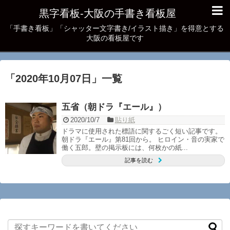
黒字看板‐大阪の手書き看板屋
「手書き看板」「シャッター文字書き/イラスト描き」を得意とする
大阪の看板屋です
「
2020年10月07日
」
一覧
五省（朝ドラ『エール』）
2020/10/7
貼り紙
ドラマに使用された標語に関するごく短い記事です。
朝ドラ『エール』第81回から。 ヒロイン・音の実家で
働く五郎。壁の掲示板には、何枚かの紙...
記事を読む