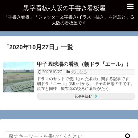
黒字看板‐大阪の手書き看板屋
「手書き看板」「シャッター文字書き/イラスト描き」を得意とする
大阪の看板屋です
「
2020年10月27日
」
一覧
甲子園球場の看板（朝ドラ『エール』）
2020/10/27
気になる
ドラマのセットで使用された看板に関する記事です。
朝ドラ『エール』第97回から。 甲子園球場の中です。
現在と同様、観客席の後ろに看板がたく...
記事を読む