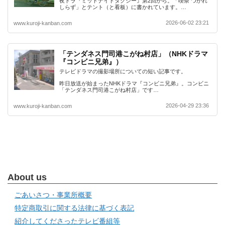
夜ドラ『ミッドナイトタクシー』第2回から。「喫茶 つかれ
しらず」とテント（と看板）に書かれています。…
2026-06-02 23:21
www.kuroji-kanban.com
「テンダネス門司港こがね村店」（NHKドラマ
『コンビニ兄弟』）
テレビドラマの撮影場所についての短い記事です。
昨日放送が始まったNHKドラマ『コンビニ兄弟』。コンビニ
「テンダネス門司港こがね村店」です…
2026-04-29 23:36
www.kuroji-kanban.com
About us
ごあいさつ・事業所概要
特定商取引に関する法律に基づく表記
紹介してくださったテレビ番組等