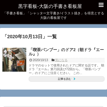
黒字看板‐大阪の手書き看板屋
「手書き看板」「シャッター文字書き/イラスト描き」を得意とする
大阪の看板屋です
「
2020年10月13日
」
一覧
「喫茶バンブー」のドア2（朝ドラ『エー
ル』）
2020/10/13
気になる
ドラマのセットで使用されたドアに関する話です。 朝
ドラ『エール』第71回及び72回から。「喫茶バンブ
ー」のドアにご注目ください。 この...
記事を読む