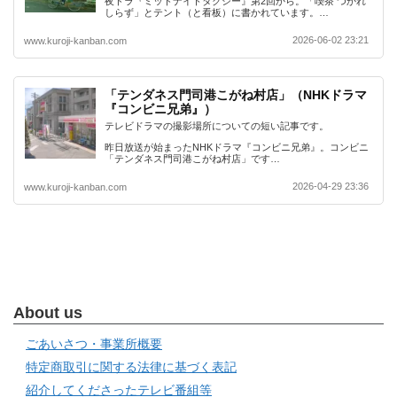
夜ドラ『ミッドナイトタクシー』第2回から。「喫茶 つかれ
しらず」とテント（と看板）に書かれています。…
2026-06-02 23:21
www.kuroji-kanban.com
「テンダネス門司港こがね村店」（NHKドラマ
『コンビニ兄弟』）
テレビドラマの撮影場所についての短い記事です。
昨日放送が始まったNHKドラマ『コンビニ兄弟』。コンビニ
「テンダネス門司港こがね村店」です…
2026-04-29 23:36
www.kuroji-kanban.com
About us
ごあいさつ・事業所概要
特定商取引に関する法律に基づく表記
紹介してくださったテレビ番組等