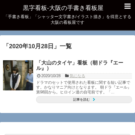
黒字看板‐大阪の手書き看板屋
「手書き看板」「シャッター文字書き/イラスト描き」を得意とする
大阪の看板屋です
「
2020年10月28日
」
一覧
「大山のタイヤ」看板（朝ドラ『エー
ル』）
2020/10/28
気になる
ドラマのセットで使用された看板に関する短い記事で
す。かなりマニア向けとなります。 朝ドラ『エール』
第98回から。ヒロイン達の自宅前です。「...
記事を読む