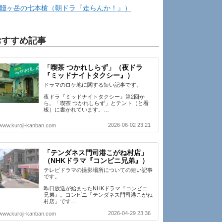
賤ヶ岳の七本槍（朝ドラ『走らんか！』）
おすすめ記事
「喫茶 つかれしらず」（夜ドラ
『ミッドナイトタクシー』）
ドラマのロケ地に関する短い記事です。
夜ドラ『ミッドナイトタクシー』第2回か
ら。「喫茶 つかれしらず」とテント（と看
板）に書かれています。…
2026-06-02 23:21
www.kuroji-kanban.com
「テンダネス門司港こがね村店」
（NHKドラマ『コンビニ兄弟』）
テレビドラマの撮影場所についての短い記事
です。
昨日放送が始まったNHKドラマ『コンビニ
兄弟』。コンビニ「テンダネス門司港こがね
村店」です…
2026-04-29 23:36
www.kuroji-kanban.com