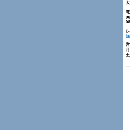
大
電
06
0
E-
k
営
月
土: