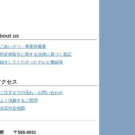
bout us
ごあいさつ・事業所概要
特定商取引に関する法律に基づく表記
紹介してくださったテレビ番組等
アクセス
ご注文までの流れ・お問い合わせ
よく頂戴するご質問
当店付近地図
所 〒555-0031