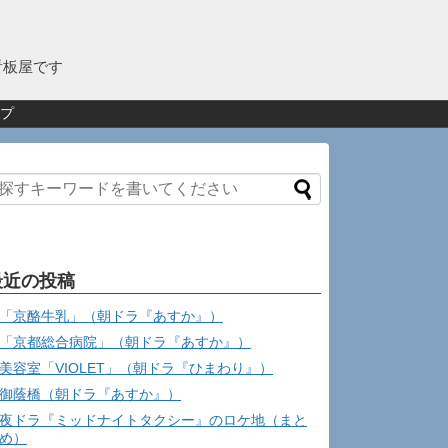
看板屋です
プ
最近の投稿
「京酪牛乳」（朝ドラ『あすか』）
「京都総合病院」（朝ドラ『あすか』）
美容室「VIOLET」（朝ドラ『ひまわり』）
御蔭橋（朝ドラ『あすか』）
夜ドラ『ミッドナイトタクシー』のロケ地（まと
め）