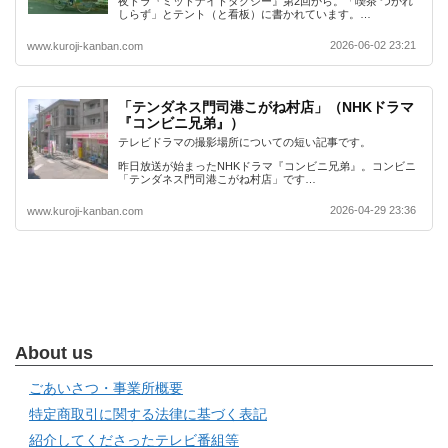
夜ドラ『ミッドナイトタクシー』第2回から。「喫茶 つかれ
しらず」とテント（と看板）に書かれています。…
2026-06-02 23:21
www.kuroji-kanban.com
「テンダネス門司港こがね村店」（NHKドラマ
『コンビニ兄弟』）
テレビドラマの撮影場所についての短い記事です。
昨日放送が始まったNHKドラマ『コンビニ兄弟』。コンビニ
「テンダネス門司港こがね村店」です…
2026-04-29 23:36
www.kuroji-kanban.com
About us
ごあいさつ・事業所概要
特定商取引に関する法律に基づく表記
紹介してくださったテレビ番組等