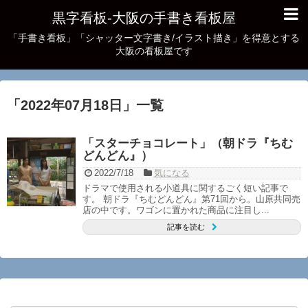
黒字看板‐大阪の手書き看板屋
「手書き看板」「シャッター文字書き/イラスト描き」を得意とする
大阪の看板屋です
「
2022年07月18日
」
一覧
「スターチョコレート」（朝ドラ『ちむ
どんどん』）
2022/7/18
気になる
ドラマで使用される小道具に関するごく短い記事で
す。 朝ドラ『ちむどんどん』第71回から。山原共同売
店の中です。ワゴンに置かれた商品に注目し...
記事を読む