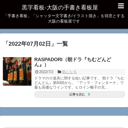
黒字看板‐大阪の手書き看板屋
「手書き看板」「シャッター文字書き/イラスト描き」を得意とする
大阪の看板屋です
「
2022年07月02日
」
一覧
RASPADORI（朝ドラ『ちむどんど
ん』）
2022/7/2
気になる
ドラマの小道具に関する短い記事です。 朝ドラ『ちむ
どんどん』第60回から。「アッラ・フォンターナ」で
最も高価なワインです。ヒロイン暢子の兄...
記事を読む