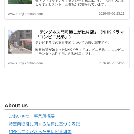
夜ドラ『ミッドナイトタクシー』第2回から。「喫茶 つかれ
しらず」とテント（と看板）に書かれています。…
2026-06-02 23:21
www.kuroji-kanban.com
「テンダネス門司港こがね村店」（NHKドラマ
『コンビニ兄弟』）
テレビドラマの撮影場所についての短い記事です。
昨日放送が始まったNHKドラマ『コンビニ兄弟』。コンビニ
「テンダネス門司港こがね村店」です…
2026-04-29 23:36
www.kuroji-kanban.com
About us
ごあいさつ・事業所概要
特定商取引に関する法律に基づく表記
紹介してくださったテレビ番組等