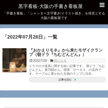
黒字看板‐大阪の手書き看板屋
「手書き看板」「シャッター文字書き/イラスト描き」を得意とする
大阪の看板屋です
「
2022年07月28日
」
一覧
『おかえりモネ』から来たモザイクラン
プ（朝ドラ『ちむどんどん』）
2022/7/28
気になる
ドラマの小道具に関する短い記事です。 朝ドラ『ちむ
どんどん』第79回から。喫茶「サーカス」の店内で
す。テーブルに置かれた左側のランプに注目...
記事を読む