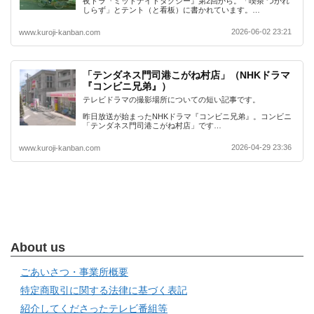
夜ドラ『ミッドナイトタクシー』第2回から。「喫茶 つかれ
しらず」とテント（と看板）に書かれています。…
2026-06-02 23:21
www.kuroji-kanban.com
「テンダネス門司港こがね村店」（NHKドラマ
『コンビニ兄弟』）
テレビドラマの撮影場所についての短い記事です。
昨日放送が始まったNHKドラマ『コンビニ兄弟』。コンビニ
「テンダネス門司港こがね村店」です…
2026-04-29 23:36
www.kuroji-kanban.com
About us
ごあいさつ・事業所概要
特定商取引に関する法律に基づく表記
紹介してくださったテレビ番組等