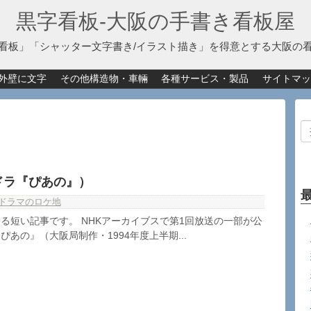
黒字看板‐大阪の手書き看板屋
看板」「シャッター文字書き/イラスト描き」を得意とする大阪の
外壁に文字
その他構造物・車輛
各種サービス・製品
サイトマッ
ドラ『ぴあの』）
ドラマのロケ地
る短い記事です。 NHKアーカイブスで第1回放送の一部が公
あの』（大阪局制作・1994年度上半期...