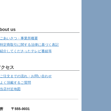
bout us
ごあいさつ・事業所概要
特定商取引に関する法律に基づく表記
紹介してくださったテレビ番組等
アクセス
ご注文までの流れ・お問い合わせ
よく頂戴するご質問
当店付近地図
所 〒555-0031