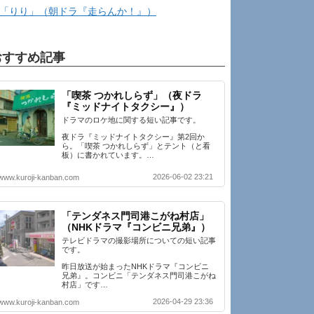
「りり」（朝ドラ『走らんか！』）
おすすめ記事
「喫茶 つかれしらず」（夜ドラ
『ミッドナイトタクシー』）
ドラマのロケ地に関する短い記事です。
夜ドラ『ミッドナイトタクシー』第2回か
ら。「喫茶 つかれしらず」とテント（と看
板）に書かれています。…
2026-06-02 23:21
www.kuroji-kanban.com
「テンダネス門司港こがね村店」
（NHKドラマ『コンビニ兄弟』）
テレビドラマの撮影場所についての短い記事
です。
昨日放送が始まったNHKドラマ『コンビニ
兄弟』。コンビニ「テンダネス門司港こがね
村店」です…
2026-04-29 23:36
www.kuroji-kanban.com