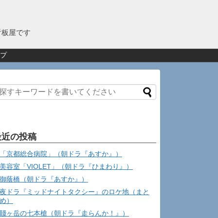
看板屋です
プ
最近の投稿
「京都総合病院」（朝ドラ『あすか』）
美容室「VIOLET」（朝ドラ『ひまわり』）
御蔭橋（朝ドラ『あすか』）
夜ドラ『ミッドナイトタクシー』のロケ地（まと
め）
賤ヶ岳の七本槍（朝ドラ『走らんか！』）