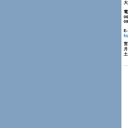
大
電
06
0
E-
k
営
月
土: