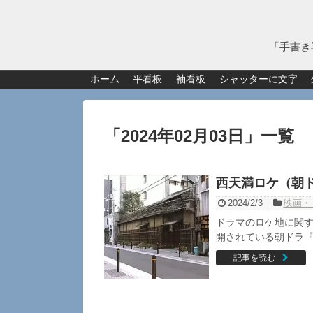
「手書き
ホーム
平看板
袖看板
シャッターに文字
「
2024年02月03日
」
一覧
西天満ロケ（朝
2024/2/3
映画・
ドラマのロケ地に関す
開されている朝ドラ『ぴ
記事を読む