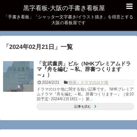
黒字看板‐大阪の手書き看板屋
「手書き看板」「シャッター文字書き/イラスト描き」を得意とする
大阪の看板屋です
「
2024年02月21日
」
一覧
「玄武書房」ビル（NHKプレミアムドラ
マ『舟を編む ～私、辞書つくります
～』）
2024/2/21
映画・ドラマのロケ地
ドラマのロケ地に関する短い記事です。 NHKプレミア
ムドラマ『舟を編む ～私、辞書つくります～』（全10
回予定･2024年2月18日～）第...
記事を読む