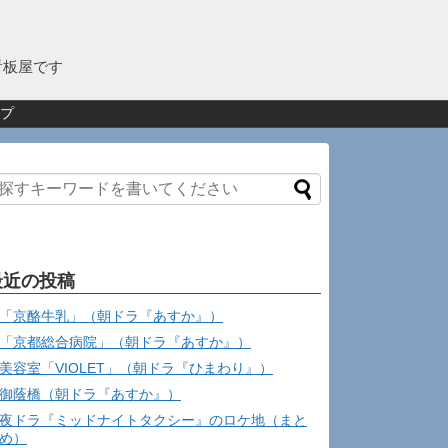
看板屋です
プ
最近の投稿
「京酪牛乳」（朝ドラ『あすか』）
「京都総合病院」（朝ドラ『あすか』）
美容室「VIOLET」（朝ドラ『ひまわり』）
御蔭橋（朝ドラ『あすか』）
夜ドラ『ミッドナイトタクシー』のロケ地（まと
め）