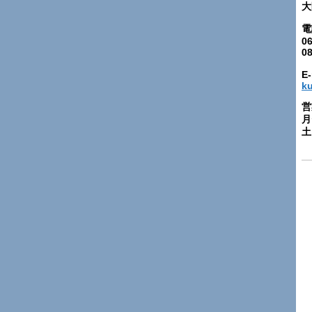
大
電
06
0
E-
k
営
月
土: