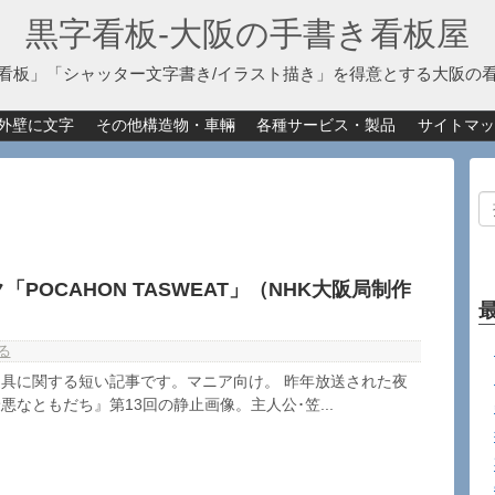
黒字看板‐大阪の手書き看板屋
看板」「シャッター文字書き/イラスト描き」を得意とする大阪の
外壁に文字
その他構造物・車輛
各種サービス・製品
サイトマッ
POCAHON TASWEAT」（NHK大阪局制作
る
具に関する短い記事です。マニア向け。 昨年放送された夜
なともだち』第13回の静止画像。主人公･笠...