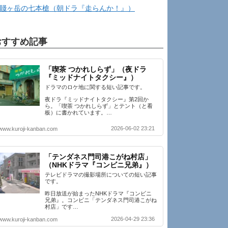
賤ヶ岳の七本槍（朝ドラ『走らんか！』）
おすすめ記事
「喫茶 つかれしらず」（夜ドラ
『ミッドナイトタクシー』）
ドラマのロケ地に関する短い記事です。
夜ドラ『ミッドナイトタクシー』第2回か
ら。「喫茶 つかれしらず」とテント（と看
板）に書かれています。…
2026-06-02 23:21
www.kuroji-kanban.com
「テンダネス門司港こがね村店」
（NHKドラマ『コンビニ兄弟』）
テレビドラマの撮影場所についての短い記事
です。
昨日放送が始まったNHKドラマ『コンビニ
兄弟』。コンビニ「テンダネス門司港こがね
村店」です…
2026-04-29 23:36
www.kuroji-kanban.com