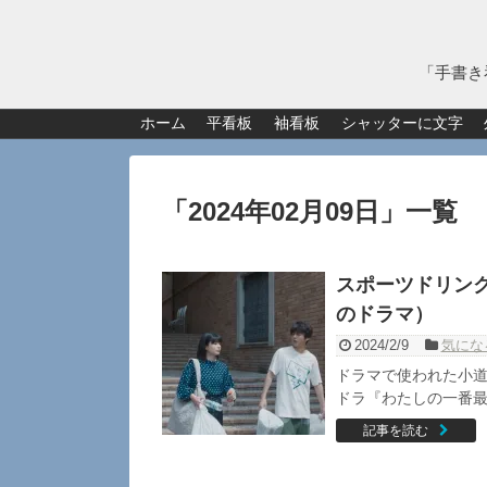
「手書き
ホーム
平看板
袖看板
シャッターに文字
「
2024年02月09日
」
一覧
スポーツドリンク「
のドラマ）
2024/2/9
気にな
ドラマで使われた小道
ドラ『わたしの一番最悪
記事を読む