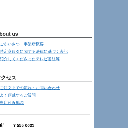
bout us
ごあいさつ・事業所概要
特定商取引に関する法律に基づく表記
紹介してくださったテレビ番組等
アクセス
ご注文までの流れ・お問い合わせ
よく頂戴するご質問
当店付近地図
所 〒555-0031