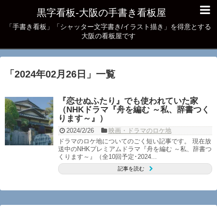
黒字看板‐大阪の手書き看板屋
「手書き看板」「シャッター文字書き/イラスト描き」を得意とする
大阪の看板屋です
「
2024年02月26日
」
一覧
『恋せぬふたり』でも使われていた家
（NHKドラマ『舟を編む ～私、辞書つく
ります～』）
2024/2/26
映画・ドラマのロケ地
ドラマのロケ地についてのごく短い記事です。 現在放
送中のNHKプレミアムドラマ『舟を編む ～私、辞書つ
くります～』（全10回予定･2024...
記事を読む