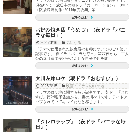
ドラマのロケ地に関するマニア向けの短い記事です。
現在BSで再放送中の朝ドラ『カーネーション』（NHK
大阪放送局制作･2011年度後期）第...
記事を読む
お好み焼き店「うめづ」（夜ドラ『バニ
ラな毎日』）
2025/3/16
気になる
ドラマで使用された飲食店の名称についてのごく短い
記事です。 夜ドラ『バニラな毎日』第22夜から。主人
公の葵（蓮佛美沙子さん）が自分の店を閉...
記事を読む
大川左岸ロケ（朝ドラ『おむすび』）
2025/3/15
映画・ドラマのロケ地
ドラマのロケ地に関する短い記事です。 朝ドラ『おむ
すび』第24週予告編から。夜の川べりです。ライトア
ップされていてキレイだなと感じます。 ...
記事を読む
「クレロラップ」（夜ドラ『バニラな毎
日』）