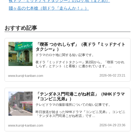
夜ドラ『ミッドナイトタクシー』のロケ地（まとめ）
賤ヶ岳の七本槍（朝ドラ『走らんか！』）
おすすめ記事
「喫茶 つかれしらず」（夜ドラ『ミッドナイト
タクシー』）
ドラマのロケ地に関する短い記事です。
夜ドラ『ミッドナイトタクシー』第2回から。「喫茶 つかれ
しらず」とテント（と看板）に書かれています。…
2026-06-02 23:21
www.kuroji-kanban.com
「テンダネス門司港こがね村店」（NHKドラマ
『コンビニ兄弟』）
テレビドラマの撮影場所についての短い記事です。
昨日放送が始まったNHKドラマ『コンビニ兄弟』。コンビニ
「テンダネス門司港こがね村店」です…
2026-04-29 23:36
www.kuroji-kanban.com