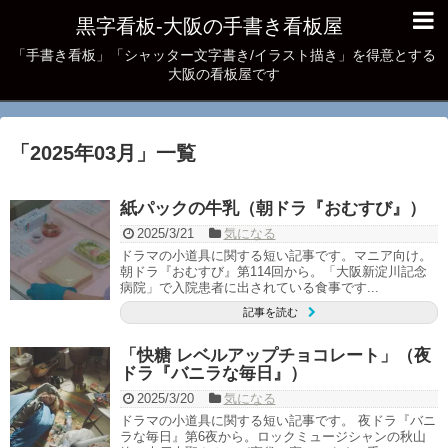
黒字看板‐大阪の手書き看板屋
「手書き看板」「シャッター文字書き/イラスト描き」を得意とする
大阪の看板屋です
「
2025年03月
」
一覧
紙パックの牛乳（朝ドラ『おむすび』）
2025/3/21
気になる
ドラマの小道具に関する短い記事です。マニア向け。
朝ドラ『おむすび』第114回から。「大阪新淀川記念
病院」で入院患者に出されている食事です...
記事を読む
「快糖 レベルアップチョコレート」（夜
ドラ『バニラな毎日』）
2025/3/20
気になる
ドラマの小道具に関する短い記事です。 夜ドラ『バニ
ラな毎日』第6夜から。ロックミュージシャンの秋山