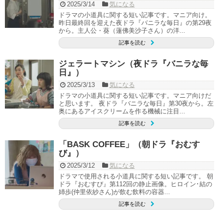
2025/3/14
気になる
ドラマの小道具に関する短い記事です。マニア向け。
昨日最終回を迎えた夜ドラ『バニラな毎日』の第29夜
から。主人公・葵（蓮佛美沙子さん）の洋...
記事を読む
ジェラートマシン（夜ドラ『バニラな毎
日』）
2025/3/13
気になる
ドラマの小道具に関する短い記事です。マニア向けだ
と思います。 夜ドラ『バニラな毎日』第30夜から。左
奥にあるアイスクリームを作る機械に注目...
記事を読む
「BASK COFFEE」（朝ドラ『おむす
び』）
2025/3/12
気になる
ドラマで使用される小道具に関する短い記事です。 朝
ドラ『おむすび』第112回の静止画像。ヒロイン･結の
姉歩(仲里依紗さん)が飲む飲料の容器...
記事を読む