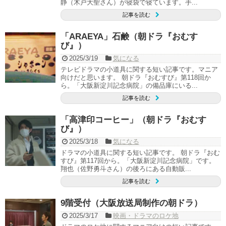
静（木戸大聖さん）が寝袋で寝ています。手...
記事を読む
「ARAEYA」石鹸（朝ドラ『おむす
び』）
2025/3/19
気になる
テレビドラマの小道具に関する短い記事です。マニア
向けだと思います。 朝ドラ『おむすび』第118回か
ら。「大阪新淀川記念病院」の備品庫にいる...
記事を読む
「高津印コーヒー」（朝ドラ『おむす
び』）
2025/3/18
気になる
ドラマの小道具に関する短い記事です。 朝ドラ『おむ
すび』第117回から。「大阪新淀川記念病院」です。
翔也（佐野勇斗さん）の後ろにある自動販...
記事を読む
9階受付（大阪放送局制作の朝ドラ）
2025/3/17
映画・ドラマのロケ地