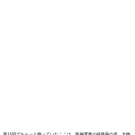
第15回でちらっと映っていたここは、阪神電車の線路脇の道。大物