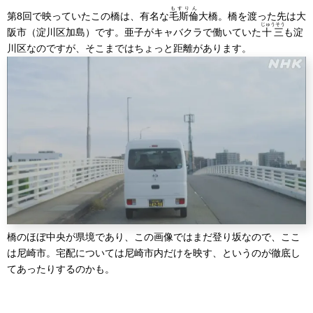
もすりん
第8回で映っていたこの橋は、有名な
毛斯倫
大橋。橋を渡った先は大
じゅうそう
阪市（淀川区加島）です。亜子がキャバクラで働いていた
十三
も淀
川区なのですが、そこまではちょっと距離があります。
橋のほぼ中央が県境であり、この画像ではまだ登り坂なので、ここ
は尼崎市。宅配については尼崎市内だけを映す、というのが徹底し
てあったりするのかも。