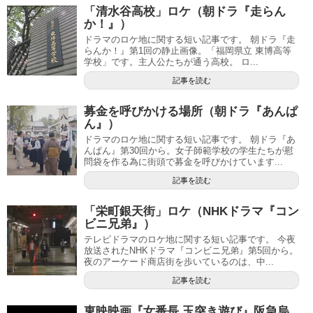
「清水谷高校」ロケ（朝ドラ『走らん
か！』）
ドラマのロケ地に関する短い記事です。 朝ドラ『走
らんか！』第1回の静止画像。「福岡県立 東博高等
学校」です。主人公たちが通う高校。 ロ...
記事を読む
募金を呼びかける場所（朝ドラ『あんぱ
ん』）
ドラマのロケ地に関する短い記事です。 朝ドラ『あ
んぱん』第30回から。女子師範学校の学生たちが慰
問袋を作る為に街頭で募金を呼びかけています...
記事を読む
「栄町銀天街」ロケ（NHKドラマ『コン
ビニ兄弟』）
テレビドラマのロケ地に関する短い記事です。 今夜
放送されたNHKドラマ『コンビニ兄弟』第5回から。
夜のアーケード商店街を歩いているのは、中...
記事を読む
東映映画『女番長 玉突き遊び』阪急烏