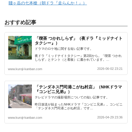
賤ヶ岳の七本槍（朝ドラ『走らんか！』）
おすすめ記事
「喫茶 つかれしらず」（夜ドラ『ミッドナイト
タクシー』）
ドラマのロケ地に関する短い記事です。
夜ドラ『ミッドナイトタクシー』第2回から。「喫茶 つかれ
しらず」とテント（と看板）に書かれています。…
2026-06-02 23:21
www.kuroji-kanban.com
「テンダネス門司港こがね村店」（NHKドラマ
『コンビニ兄弟』）
テレビドラマの撮影場所についての短い記事です。
昨日放送が始まったNHKドラマ『コンビニ兄弟』。コンビニ
「テンダネス門司港こがね村店」です…
2026-04-29 23:36
www.kuroji-kanban.com