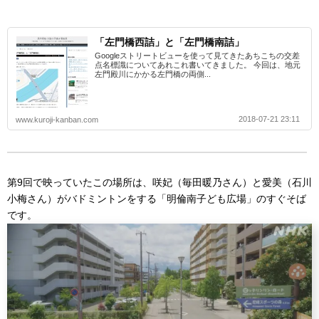
「左門橋西詰」と「左門橋南詰」
Googleストリートビューを使って見てきたあちこちの交差
点名標識についてあれこれ書いてきました。 今回は、地元
左門殿川にかかる左門橋の両側...
2018-07-21 23:11
www.kuroji-kanban.com
第9回で映っていたこの場所は、咲妃（毎田暖乃さん）と愛美（石川
小梅さん）がバドミントンをする「明倫南子ども広場」のすぐそば
です。