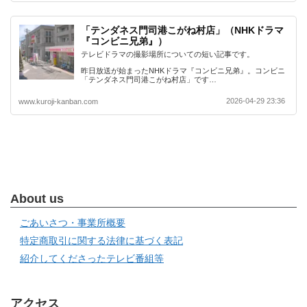
「テンダネス門司港こがね村店」（NHKドラマ
『コンビニ兄弟』）
テレビドラマの撮影場所についての短い記事です。
昨日放送が始まったNHKドラマ『コンビニ兄弟』。コンビニ
「テンダネス門司港こがね村店」です…
2026-04-29 23:36
www.kuroji-kanban.com
About us
ごあいさつ・事業所概要
特定商取引に関する法律に基づく表記
紹介してくださったテレビ番組等
アクセス