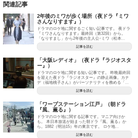
関連記事
2年後のミワが歩く場所（夜ドラ『ミワ
さんなりすます』）
ドラマのロケ地に関するごく短い記事です。 夜ドラ
『ミワさんなりすます』最終回（第32回）から。
「なりすまし」から2年後の主人公･ミワ（松本...
記事を読む
「大阪レディオ」（夜ドラ『ラジオスタ
ー』）
ドラマのロケ地に関する短い記事です。 昨晩最終回
を迎えた夜ドラ『ラジオスター』の静止画像。カナ
デ（福地桃子さん）がパーソナリティを務める「...
記事を読む
「ワープステーション江戸」（朝ドラ
『風、薫る』）
ドラマのロケ地に関する記事です。マニア向けか
も。 本日本放送が始まった朝ドラ『風、薫る』か
ら。1882（明治15）年の東京です。 ロケ地...
記事を読む