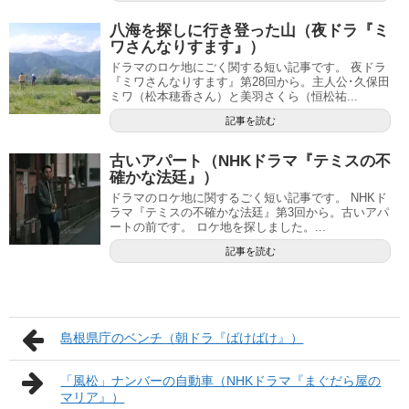
八海を探しに行き登った山（夜ドラ『ミ
ワさんなりすます』）
ドラマのロケ地にごく関する短い記事です。 夜ドラ
『ミワさんなりすます』第28回から。主人公･久保田
ミワ（松本穂香さん）と美羽さくら（恒松祐...
記事を読む
古いアパート（NHKドラマ『テミスの不
確かな法廷』）
ドラマのロケ地に関するごく短い記事です。 NHKド
ラマ『テミスの不確かな法廷』第3回から。古いアパ
ートの前です。 ロケ地を探しました。...
記事を読む
島根県庁のベンチ（朝ドラ『ばけばけ』）
「風松」ナンバーの自動車（NHKドラマ『まぐだら屋の
マリア』）