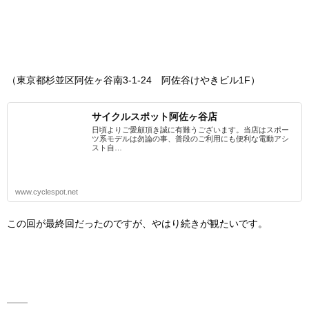
（東京都杉並区阿佐ヶ谷南3-1-24 阿佐谷けやきビル1F）
サイクルスポット阿佐ヶ谷店
日頃よりご愛顧頂き誠に有難うございます。当店はスポー
ツ系モデルは勿論の事、普段のご利用にも便利な電動アシ
スト自…
www.cyclespot.net
この回が最終回だったのですが、やはり続きが観たいです。