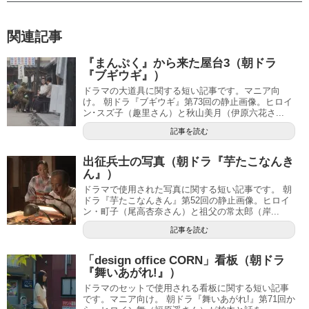
関連記事
『まんぷく』から来た屋台3（朝ドラ
『ブギウギ』）
ドラマの大道具に関する短い記事です。マニア向
け。 朝ドラ『ブギウギ』第73回の静止画像。ヒロイ
ン･スズ子（趣里さん）と秋山美月（伊原六花さ...
記事を読む
出征兵士の写真（朝ドラ『芋たこなんき
ん』）
ドラマで使用された写真に関する短い記事です。 朝
ドラ『芋たこなんきん』第52回の静止画像。ヒロイ
ン・町子（尾高杏奈さん）と祖父の常太郎（岸...
記事を読む
「design office CORN」看板（朝ドラ
『舞いあがれ!』）
ドラマのセットで使用される看板に関する短い記事
です。マニア向け。 朝ドラ『舞いあがれ!』第71回か