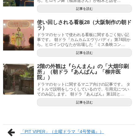
ら。ヒロイン舞（福原遥さん）が柏木と話を...
記事を読む
使い回しされる看板28（大阪制作の朝ド
ラ）
ドラマのセットで使われる看板に関するごく短い記
事です。 朝ドラ『カムカムエヴリバディ』第74回か
ら。ヒロインひなたが出場した「ミス条映コン...
記事を読む
2階の外観は『らんまん』の「大畑印刷
所」（朝ドラ『あんぱん』「柳井医
院」）
ドラマのセットに関するマニア向けの記事です。 タ
イトルで説明をしつくしているので、引用元につい
てのみ記します。 朝ドラ『あんぱん』第1回と...
記事を読む
「PIT VIPER」（土曜ドラマ『4号警備』）