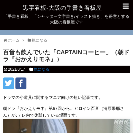
黒字看板‐大阪の手書き看板屋
「手書き看板」「シャッター文字書き/イラスト描き」を得意とする
大阪の看板屋です
ホーム
気になる
百音も飲んでいた「CAPTAINコーヒー」（朝ド
ラ『おかえりモネ』）
2021/8/17
気になる
ドラマの小道具に関するマニア向けの短い記事です。
朝ドラ『おかえりモネ』第67回から。ヒロイン百音（清原果耶さ
ん）がJテレ内で休憩している場面です。