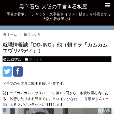
黒字看板‐大阪の手書き看板屋
「手書き看板」「シャッター文字書き/イラスト描き」を得意とする
大阪の看板屋です
ホーム
気になる
就職情報誌「DO-ING」他（朝ドラ『カムカム
エヴリバディ』）
2022/3/25
気になる
ドラマの小道具に関する短い記事です。
朝ドラ『カムカムエヴリバディ』第102回から。条映映画村内にあ
る、休憩したりする部屋です。ヒロインひなた（川栄李奈さん）の
左にあるマガジンラックに注目します。