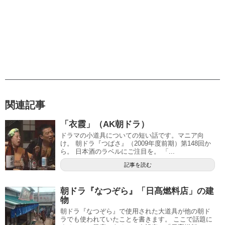
関連記事
「衣霞」（AK朝ドラ）
ドラマの小道具についての短い話です。マニア向
け。 朝ドラ『つばさ』（2009年度前期）第148回か
ら。 日本酒のラベルにご注目を。 「...
記事を読む
朝ドラ『なつぞら』「日髙燃料店」の建
物
朝ドラ『なつぞら』で使用された大道具が他の朝ド
ラでも使われていたことを書きます。 ここで話題に