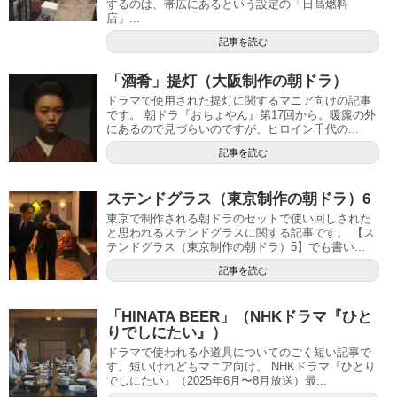
するのは、帯広にあるという設定の「日髙燃料
店」...
記事を読む
「酒肴」提灯（大阪制作の朝ドラ）
ドラマで使用された提灯に関するマニア向けの記事
です。 朝ドラ『おちょやん』第17回から。暖簾の外
にあるので見づらいのですが、ヒロイン千代の...
記事を読む
ステンドグラス（東京制作の朝ドラ）6
東京で制作される朝ドラのセットで使い回しされた
と思われるステンドグラスに関する記事です。 【ス
テンドグラス（東京制作の朝ドラ）5】でも書い...
記事を読む
「HINATA BEER」（NHKドラマ『ひと
りでしにたい』）
ドラマで使われる小道具についてのごく短い記事で
す。短いけれどもマニア向け。 NHKドラマ『ひとり
でしにたい』（2025年6月〜8月放送）最...