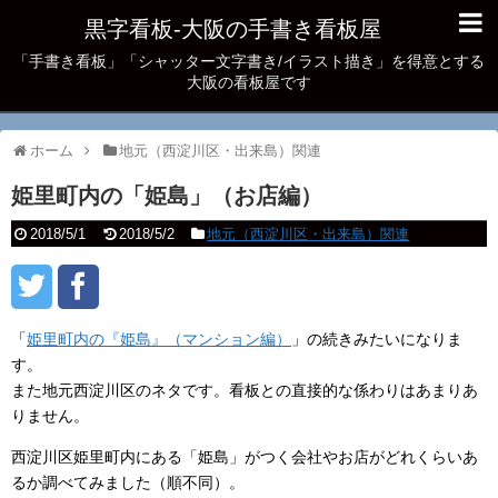
黒字看板‐大阪の手書き看板屋
「手書き看板」「シャッター文字書き/イラスト描き」を得意とする
大阪の看板屋です
ホーム
地元（西淀川区・出来島）関連
姫里町内の「姫島」（お店編）
2018/5/1
2018/5/2
地元（西淀川区・出来島）関連
「
姫里町内の『姫島』（マンション編）
」の続きみたいになりま
す。
また地元西淀川区のネタです。看板との直接的な係わりはあまりあ
りません。
西淀川区姫里町内にある「姫島」がつく会社やお店がどれくらいあ
るか調べてみました（順不同）。