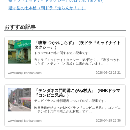
夜ドラ『ミッドナイトタクシー』のロケ地（まとめ）
賤ヶ岳の七本槍（朝ドラ『走らんか！』）
おすすめ記事
「喫茶 つかれしらず」（夜ドラ『ミッドナイト
タクシー』）
ドラマのロケ地に関する短い記事です。
夜ドラ『ミッドナイトタクシー』第2回から。「喫茶 つかれ
しらず」とテント（と看板）に書かれています。…
2026-06-02 23:21
www.kuroji-kanban.com
「テンダネス門司港こがね村店」（NHKドラマ
『コンビニ兄弟』）
テレビドラマの撮影場所についての短い記事です。
昨日放送が始まったNHKドラマ『コンビニ兄弟』。コンビニ
「テンダネス門司港こがね村店」です…
2026-04-29 23:36
www.kuroji-kanban.com