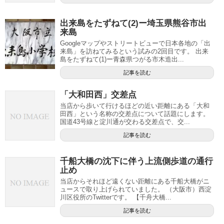
出来島をたずねて(2)ー埼玉県熊谷市出
来島
Googleマップやストリートビューで日本各地の「出
来島」を訪ねてみるという試みの2回目です。 出来
島をたずねて(1)ー青森県つがる市木造出...
記事を読む
「大和田西」交差点
当店から歩いて行けるほどの近い距離にある「大和
田西」という名称の交差点について話題にします。
国道43号線と淀川通が交わる交差点で、交...
記事を読む
千船大橋の沈下に伴う上流側歩道の通行
止め
当店からそれほど遠くない距離にある千船大橋がニ
ュースで取り上げられていました。 （大阪市）西淀
川区役所のTwitterです。 【千舟大橋...
記事を読む