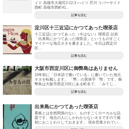
イド 高槻市大蔵司2-12-3 ハイツ 芥川 リバーサイド
西町 高槻市西町41...
記事を読む
淀川区十三近辺にかつてあった喫茶店
十三近辺にかつてあった（今はない）喫茶店 以前
「出来島にかつてあった喫茶店」というものすごく
マイナーな地元ネタを書きました。今日は西淀川
区...
記事を読む
大阪市西淀川区に御弊島はありません
10年前に「日本語で書いている」に書いていた地元
ネタを転載します。 「幣」の異体字「幤」です。御
幣島は大阪市西淀川区にある町名で、「みてじ...
記事を読む
出来島にかつてあった喫茶店
看板とは全然関係のない、ものすごくローカルな話
題です。地元の人にしかわからないネタですので最
初におことわりしておきます。 現在営業されてい...