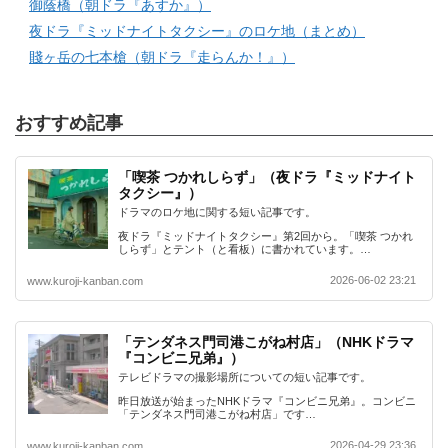
御蔭橋（朝ドラ『あすか』）
夜ドラ『ミッドナイトタクシー』のロケ地（まとめ）
賤ヶ岳の七本槍（朝ドラ『走らんか！』）
おすすめ記事
「喫茶 つかれしらず」（夜ドラ『ミッドナイト
タクシー』）
ドラマのロケ地に関する短い記事です。
夜ドラ『ミッドナイトタクシー』第2回から。「喫茶 つかれ
しらず」とテント（と看板）に書かれています。…
2026-06-02 23:21
www.kuroji-kanban.com
「テンダネス門司港こがね村店」（NHKドラマ
『コンビニ兄弟』）
テレビドラマの撮影場所についての短い記事です。
昨日放送が始まったNHKドラマ『コンビニ兄弟』。コンビニ
「テンダネス門司港こがね村店」です…
2026-04-29 23:36
www.kuroji-kanban.com