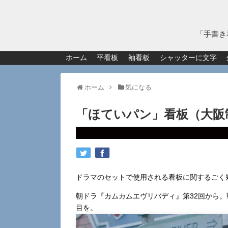
「手書き
ホーム
平看板
袖看板
シャッターに文字
ホーム
気になる
「ほていパン」看板（大阪
ドラマのセットで使用される看板に関するごく
朝ドラ『カムカムエヴリバディ』第32回から
目を。