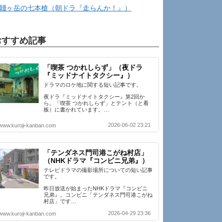
賤ヶ岳の七本槍（朝ドラ『走らんか！』）
おすすめ記事
「喫茶 つかれしらず」（夜ドラ
『ミッドナイトタクシー』）
ドラマのロケ地に関する短い記事です。
夜ドラ『ミッドナイトタクシー』第2回か
ら。「喫茶 つかれしらず」とテント（と看
板）に書かれています。…
2026-06-02 23:21
www.kuroji-kanban.com
「テンダネス門司港こがね村店」
（NHKドラマ『コンビニ兄弟』）
テレビドラマの撮影場所についての短い記事
です。
昨日放送が始まったNHKドラマ『コンビニ
兄弟』。コンビニ「テンダネス門司港こがね
村店」です…
2026-04-29 23:36
www.kuroji-kanban.com