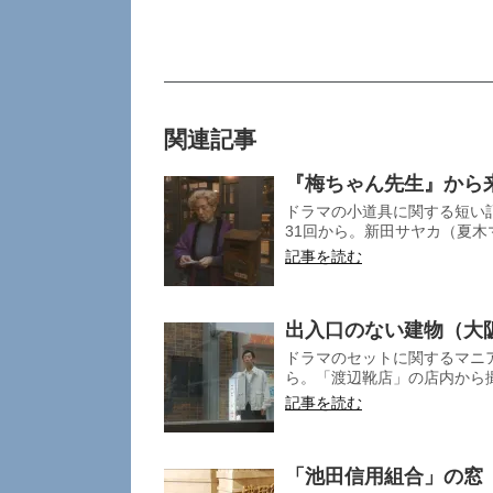
関連記事
『梅ちゃん先生』から
ドラマの小道具に関する短い記
31回から。新田サヤカ（夏木マ
記事を読む
出入口のない建物（大
ドラマのセットに関するマニア
ら。「渡辺靴店」の店内から撮
記事を読む
「池田信用組合」の窓