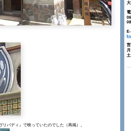
大
電
06
0
E-
k
営
月
土:
ヴリバディ』で映っていたのでした（再掲）。