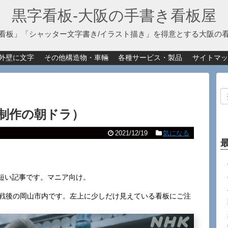
黒字看板‐大阪の手書き看板屋
看板」「シャッター文字書き/イラスト描き」を得意とする大阪の
外壁に文字
その他構造物・車輛
各種サービス・製品
サイトマッ
制作の朝ドラ）
2021/12/19
気になる
短い記事です。マニア向け。
。戦後の岡山市内です。左上に少しだけ見えている看板にご注