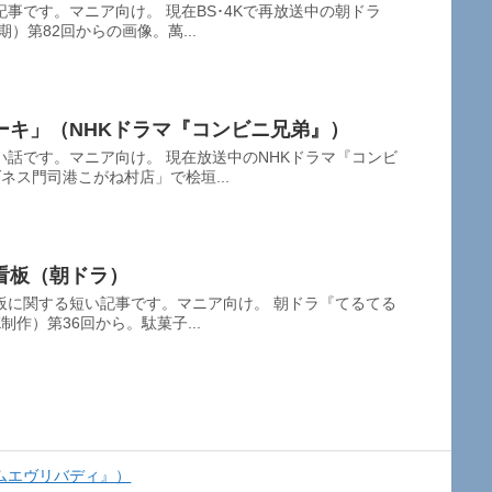
事です。マニア向け。 現在BS･4Kで再放送中の朝ドラ
期）第82回からの画像。萬...
ーキ」（NHKドラマ『コンビニ兄弟』）
話です。マニア向け。 現在放送中のNHKドラマ『コンビ
ネス門司港こがね村店」で桧垣...
看板（朝ドラ）
板に関する短い記事です。マニア向け。 朝ドラ『てるてる
制作）第36回から。駄菓子...
ムエヴリバディ』）