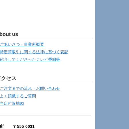
bout us
ごあいさつ・事業所概要
特定商取引に関する法律に基づく表記
紹介してくださったテレビ番組等
アクセス
ご注文までの流れ・お問い合わせ
よく頂戴するご質問
当店付近地図
所 〒555-0031