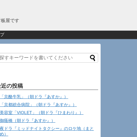
看板屋です
プ
最近の投稿
「京酪牛乳」（朝ドラ『あすか』）
「京都総合病院」（朝ドラ『あすか』）
美容室「VIOLET」（朝ドラ『ひまわり』）
御蔭橋（朝ドラ『あすか』）
夜ドラ『ミッドナイトタクシー』のロケ地（まと
め）