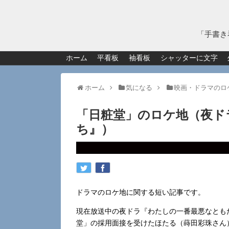
「手書き
ホーム
平看板
袖看板
シャッターに文字
ホーム
気になる
映画・ドラマのロ
「日粧堂」のロケ地（夜ド
ち』）
ドラマのロケ地に関する短い記事です。
現在放送中の夜ドラ『わたしの一番最悪なとも
堂」の採用面接を受けたほたる（蒔田彩珠さん