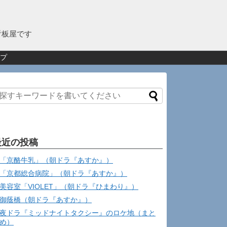
看板屋です
プ
最近の投稿
「京酪牛乳」（朝ドラ『あすか』）
「京都総合病院」（朝ドラ『あすか』）
美容室「VIOLET」（朝ドラ『ひまわり』）
御蔭橋（朝ドラ『あすか』）
夜ドラ『ミッドナイトタクシー』のロケ地（まと
め）