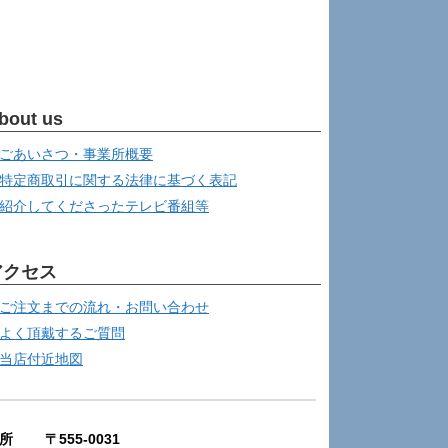
bout us
ごあいさつ・事業所概要
特定商取引に関する法律に基づく表記
紹介してくださったテレビ番組等
アクセス
ご注文までの流れ・お問い合わせ
よく頂戴するご質問
当店付近地図
所 〒555-0031