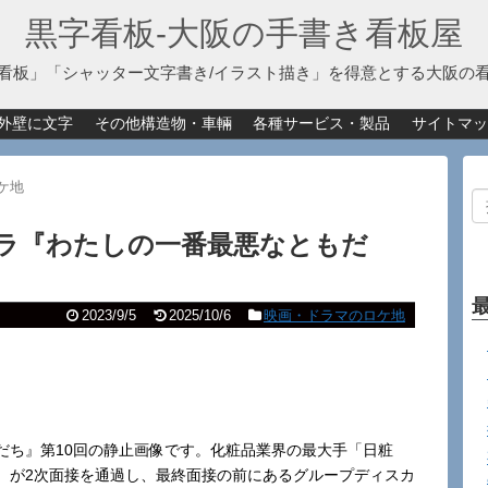
黒字看板‐大阪の手書き看板屋
看板」「シャッター文字書き/イラスト描き」を得意とする大阪の
外壁に文字
その他構造物・車輛
各種サービス・製品
サイトマッ
ケ地
ラ『わたしの一番最悪なともだ
2023/9/5
2025/10/6
映画・ドラマのロケ地
だち』第10回の静止画像です。化粧品業界の最大手「日粧
）が2次面接を通過し、最終面接の前にあるグループディスカ