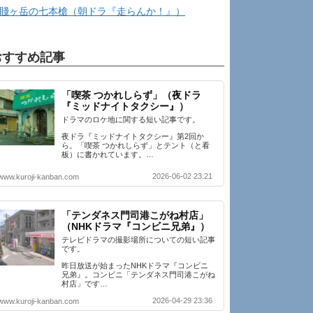
賤ヶ岳の七本槍（朝ドラ『走らんか！』）
おすすめ記事
「喫茶 つかれしらず」（夜ドラ
『ミッドナイトタクシー』）
ドラマのロケ地に関する短い記事です。
夜ドラ『ミッドナイトタクシー』第2回か
ら。「喫茶 つかれしらず」とテント（と看
板）に書かれています。…
2026-06-02 23:21
www.kuroji-kanban.com
「テンダネス門司港こがね村店」
（NHKドラマ『コンビニ兄弟』）
テレビドラマの撮影場所についての短い記事
です。
昨日放送が始まったNHKドラマ『コンビニ
兄弟』。コンビニ「テンダネス門司港こがね
村店」です…
2026-04-29 23:36
www.kuroji-kanban.com