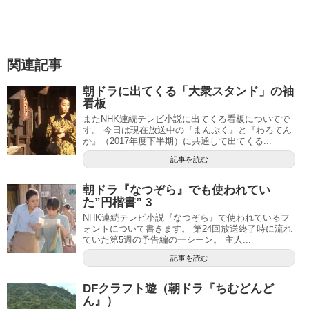
関連記事
朝ドラに出てくる「大衆スタンド」の袖
看板
またNHK連続テレビ小説に出てくる看板についてで
す。 今日は現在放送中の『まんぷく』と『わろてん
か』（2017年度下半期）に共通して出てくる...
記事を読む
朝ドラ『なつぞら』でも使われてい
た”円楷書” 3
NHK連続テレビ小説『なつぞら』で使われているフ
ォントについて書きます。 第24回放送終了時に流れ
ていた第5週の予告編の一シーン。 主人...
記事を読む
DFクラフト遊（朝ドラ『ちむどんど
ん』）