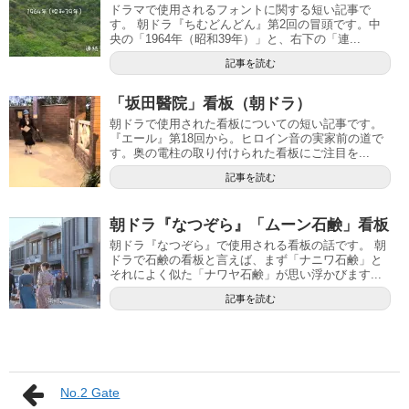
ドラマで使用されるフォントに関する短い記事で
す。 朝ドラ『ちむどんどん』第2回の冒頭です。中
央の「1964年（昭和39年）」と、右下の「連...
記事を読む
「坂田醫院」看板（朝ドラ）
朝ドラで使用された看板についての短い記事です。
『エール』第18回から。ヒロイン音の実家前の道で
す。奥の電柱の取り付けられた看板にご注目を...
記事を読む
朝ドラ『なつぞら』「ムーン石鹸」看板
朝ドラ『なつぞら』で使用される看板の話です。 朝
ドラで石鹸の看板と言えば、まず「ナニワ石鹸」と
それによく似た「ナワヤ石鹸」が思い浮かびます...
記事を読む
No.2 Gate