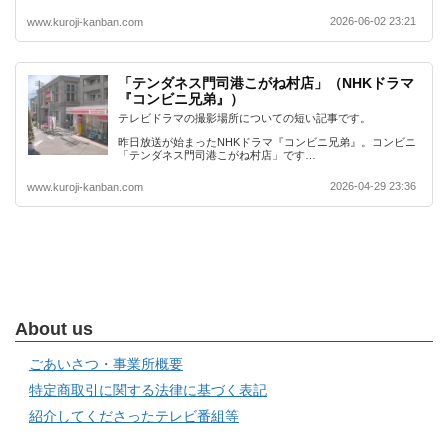
2026-06-02 23:21
www.kuroji-kanban.com
「テンダネス門司港こがね村店」（NHKドラマ
『コンビニ兄弟』）
テレビドラマの撮影場所についての短い記事です。
昨日放送が始まったNHKドラマ『コンビニ兄弟』。コンビニ
「テンダネス門司港こがね村店」です…
2026-04-29 23:36
www.kuroji-kanban.com
About us
ごあいさつ・事業所概要
特定商取引に関する法律に基づく表記
紹介してくださったテレビ番組等