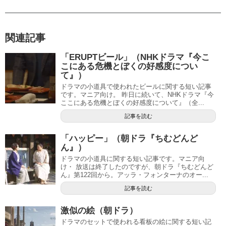
関連記事
「ERUPTビール」（NHKドラマ『今こ
こにある危機とぼくの好感度につい
て』）
ドラマの小道具で使われたビールに関する短い記事
です。マニア向け。 昨日に続いて、NHKドラマ『今
ここにある危機とぼくの好感度について』（全...
記事を読む
「ハッピー」（朝ドラ『ちむどんど
ん』）
ドラマの小道具に関する短い記事です。マニア向
け・ 放送は終了したのですが、朝ドラ『ちむどんど
ん』第122回から。アッラ・フォンターナのオー...
記事を読む
激似の絵（朝ドラ）
ドラマのセットで使われる看板の絵に関する短い記