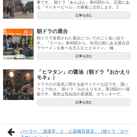
事です。 朝ドラ『あんぱん』第43回から。正面にあ
る「マイキービール」の看板に注目します。2...
記事を読む
朝ドラの屋台
朝ドラで使用された屋台についてのごく短い話で
す。 『エール』第40回から。自宅の前にある屋台店
でラーメンを食べる主人公とヒロイン。 極...
記事を読む
「ヒマタン」の醤油（朝ドラ『おかえり
モネ』）
ドラマの小道具に関する超マイナーな話です。濃い
マニア向け。 朝ドラ『おかえりモネ』第18回の一場
面です。場所は気仙沼の居酒屋。カウンターで...
記事を読む
パーラー 「浪漫堂」と「心斎橋百貨店」（朝ドラ『カー
ネーション』）