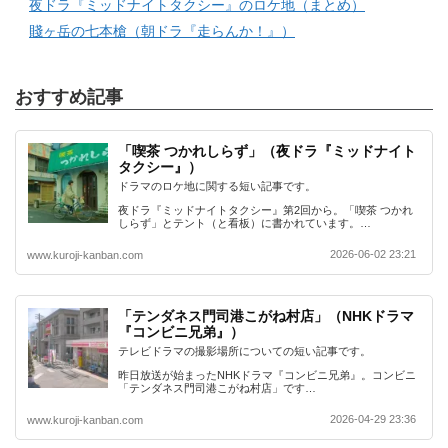
夜ドラ『ミッドナイトタクシー』のロケ地（まとめ）
賤ヶ岳の七本槍（朝ドラ『走らんか！』）
おすすめ記事
「喫茶 つかれしらず」（夜ドラ『ミッドナイト
タクシー』）
ドラマのロケ地に関する短い記事です。
夜ドラ『ミッドナイトタクシー』第2回から。「喫茶 つかれ
しらず」とテント（と看板）に書かれています。…
2026-06-02 23:21
www.kuroji-kanban.com
「テンダネス門司港こがね村店」（NHKドラマ
『コンビニ兄弟』）
テレビドラマの撮影場所についての短い記事です。
昨日放送が始まったNHKドラマ『コンビニ兄弟』。コンビニ
「テンダネス門司港こがね村店」です…
2026-04-29 23:36
www.kuroji-kanban.com