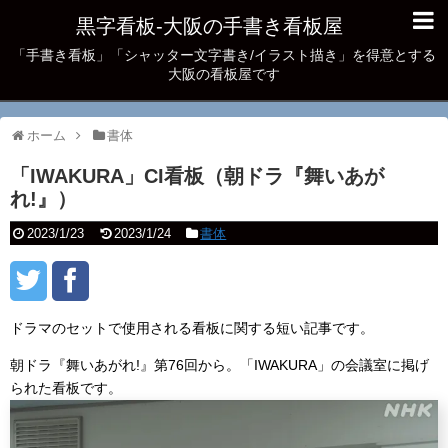
黒字看板‐大阪の手書き看板屋
「手書き看板」「シャッター文字書き/イラスト描き」を得意とする
大阪の看板屋です
ホーム
書体
「IWAKURA」CI看板（朝ドラ『舞いあが
れ!』）
2023/1/23
2023/1/24
書体
ドラマのセットで使用される看板に関する短い記事です。
朝ドラ『舞いあがれ!』第76回から。「IWAKURA」の会議室に掲げ
られた看板です。