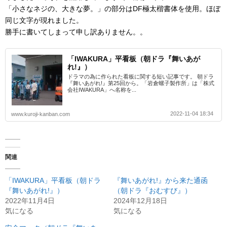
「小さなネジの、大きな夢。」の部分はDF極太楷書体を使用。ほぼ
同じ文字が現れました。
勝手に書いてしまって申し訳ありません。。
「IWAKURA」平看板（朝ドラ『舞いあが
れ!』）
ドラマの為に作られた看板に関する短い記事です。 朝ドラ
『舞いあがれ!』第25回から。「岩倉螺子製作所」は「株式
会社IWAKURA」へ名称を...
2022-11-04 18:34
www.kuroji-kanban.com
関連
「IWAKURA」平看板（朝ドラ
『舞いあがれ!』から来た通函
『舞いあがれ!』）
（朝ドラ『おむすび』）
2022年11月4日
2024年12月18日
気になる
気になる