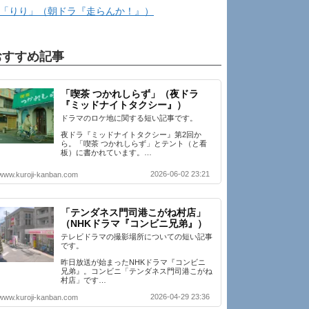
「りり」（朝ドラ『走らんか！』）
おすすめ記事
「喫茶 つかれしらず」（夜ドラ
『ミッドナイトタクシー』）
ドラマのロケ地に関する短い記事です。
夜ドラ『ミッドナイトタクシー』第2回か
ら。「喫茶 つかれしらず」とテント（と看
板）に書かれています。…
2026-06-02 23:21
www.kuroji-kanban.com
「テンダネス門司港こがね村店」
（NHKドラマ『コンビニ兄弟』）
テレビドラマの撮影場所についての短い記事
です。
昨日放送が始まったNHKドラマ『コンビニ
兄弟』。コンビニ「テンダネス門司港こがね
村店」です…
2026-04-29 23:36
www.kuroji-kanban.com