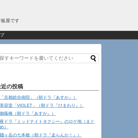
看板屋です
プ
最近の投稿
「京都総合病院」（朝ドラ『あすか』）
美容室「VIOLET」（朝ドラ『ひまわり』）
御蔭橋（朝ドラ『あすか』）
夜ドラ『ミッドナイトタクシー』のロケ地（まと
め）
賤ヶ岳の七本槍（朝ドラ『走らんか！』）