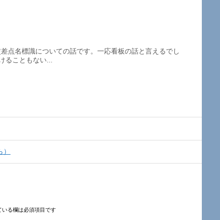
と書かれた交差点名標識についての話です。一応看板の話と言えるでし
ることもない...
ら）
ている欄は必須項目です