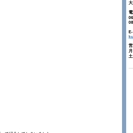
大
電
06
0
E-
k
営
月
土: