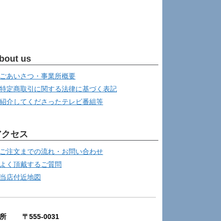
bout us
ごあいさつ・事業所概要
特定商取引に関する法律に基づく表記
紹介してくださったテレビ番組等
アクセス
ご注文までの流れ・お問い合わせ
よく頂戴するご質問
当店付近地図
所 〒555-0031