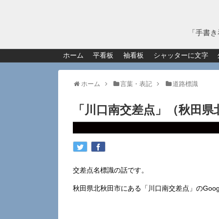
「手書き
ホーム
平看板
袖看板
シャッターに文字
ホーム
言葉・表記
道路標識
「川口南交差点」（秋田県
交差点名標識の話です。
秋田県北秋田市にある「川口南交差点」のGoog