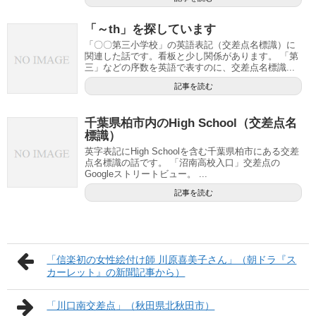
「～th」を探しています
「〇〇第三小学校」の英語表記（交差点名標識）に
関連した話です。看板と少し関係があります。 「第
三」などの序数を英語で表すのに、交差点名標識...
記事を読む
千葉県柏市内のHigh School（交差点名
標識）
英字表記にHigh Schoolを含む千葉県柏市にある交差
点名標識の話です。 「沼南高校入口」交差点の
Googleストリートビュー。 ...
記事を読む
「信楽初の女性絵付け師 川原喜美子さん」（朝ドラ『ス
カーレット』の新聞記事から）
「川口南交差点」（秋田県北秋田市）