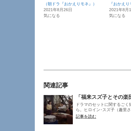
（朝ドラ『おかえりモネ』）
『おかえり
2021年8月26日
2021年8月
気になる
気になる
関連記事
「福来スズ子とその楽
ドラマのセットに関するごく短
ら。ヒロイン･スズ子（趣里さ
記事を読む