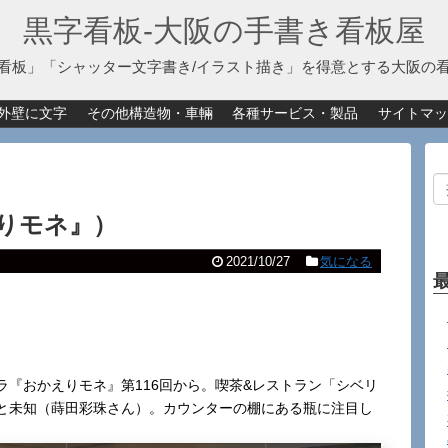
黒字看板‐大阪の手書き看板屋
看板」「シャッター文字書き/イラスト描き」を得意とする大阪の
外壁に文字
その他構造物・車輛
各種サービス・製品
サイトマッ
りモネ』）
2021/10/27
気になる
『おかえりモネ』第116回から。喫茶&レストラン「シベリ
と未知（蒔田彩珠さん）。カウンターの棚にある瓶に注目し