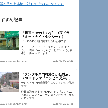
賤ヶ岳の七本槍（朝ドラ『走らんか！』）
おすすめ記事
「喫茶 つかれしらず」（夜ドラ
『ミッドナイトタクシー』）
ドラマのロケ地に関する短い記事です。
夜ドラ『ミッドナイトタクシー』第2回か
ら。「喫茶 つかれしらず」とテント（と看
板）に書かれています。…
2026-06-02 23:21
www.kuroji-kanban.com
「テンダネス門司港こがね村店」
（NHKドラマ『コンビニ兄弟』）
テレビドラマの撮影場所についての短い記事
です。
昨日放送が始まったNHKドラマ『コンビニ
兄弟』。コンビニ「テンダネス門司港こがね
村店」です…
2026-04-29 23:36
www.kuroji-kanban.com