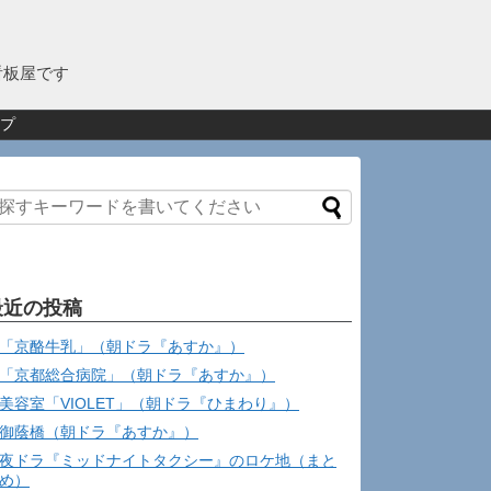
看板屋です
プ
最近の投稿
「京酪牛乳」（朝ドラ『あすか』）
「京都総合病院」（朝ドラ『あすか』）
美容室「VIOLET」（朝ドラ『ひまわり』）
御蔭橋（朝ドラ『あすか』）
夜ドラ『ミッドナイトタクシー』のロケ地（まと
め）