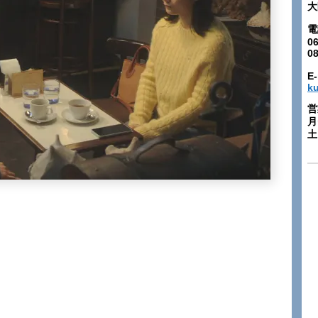
大
電
06
0
E-
k
営
月
土: