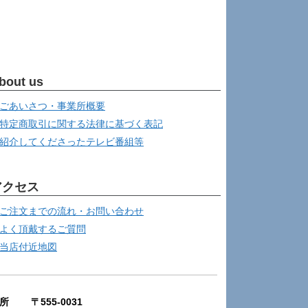
bout us
ごあいさつ・事業所概要
特定商取引に関する法律に基づく表記
紹介してくださったテレビ番組等
アクセス
ご注文までの流れ・お問い合わせ
よく頂戴するご質問
当店付近地図
所 〒555-0031