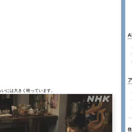
A
らいには大きく映っています。
住