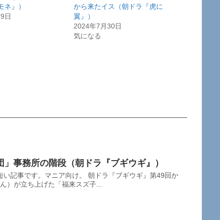
モネ』）
から来たイス（朝ドラ『虎に
19日
翼』）
2024年7月30日
気になる
団」事務所の階段（朝ドラ『ブギウギ』）
い記事です。マニア向け。 朝ドラ『ブギウギ』第49回か
ん）が立ち上げた「福来スズ子...