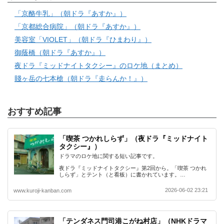
「京酪牛乳」（朝ドラ『あすか』）
「京都総合病院」（朝ドラ『あすか』）
美容室「VIOLET」（朝ドラ『ひまわり』）
御蔭橋（朝ドラ『あすか』）
夜ドラ『ミッドナイトタクシー』のロケ地（まとめ）
賤ヶ岳の七本槍（朝ドラ『走らんか！』）
おすすめ記事
「喫茶 つかれしらず」（夜ドラ『ミッドナイト
タクシー』）
ドラマのロケ地に関する短い記事です。
夜ドラ『ミッドナイトタクシー』第2回から。「喫茶 つかれ
しらず」とテント（と看板）に書かれています。…
2026-06-02 23:21
www.kuroji-kanban.com
「テンダネス門司港こがね村店」（NHKドラマ