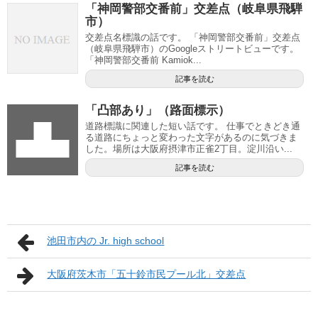
「神岡警部交番前」交差点（岐阜県飛騨
市）
交差点名標識の話です。 「神岡警部交番前」交差点
（岐阜県飛騨市）のGoogleストリートビューです。
「神岡警部交番前 Kamiok...
記事を読む
「凸部あり」（路面標示）
道路標識に関連した短い話です。 仕事でときどき通
る道路にちょっと変わった文字があるのに気づきま
した。場所は大阪府摂津市正雀2丁目。淀川沿い...
記事を読む
池田市内の Jr. high school
大阪府茨木市「五十鈴市民プール北」交差点