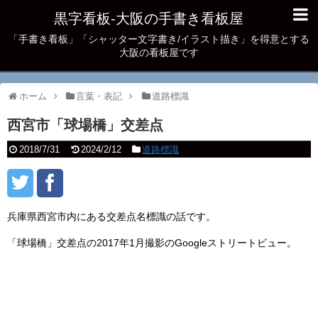
黒字看板‐大阪の手書き看板屋
「手書き看板」「シャッター文字書き/イラスト描き」を得意とする
大阪の看板屋です
ホーム
言葉・表記
道路標識
西宮市「球場橋」交差点
2018/7/31
2024/2/12
道路標識
兵庫県西宮市内にある交差点名標識の話です。
「球場橋」交差点の2017年1月撮影のGoogleストリートビュー。