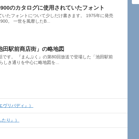
900のカタログに使用されていたフォント
いたフォントについて少しだけ書きます。 1975年に発売
0。 一世を風靡したB...
池田駅前商店街」の略地図
話です。 『まんぷく』の第80回放送で登場した「池田駅前
らしき通りを中心に略地図を...
ムエヴリバディ』）
ぬふたり』）