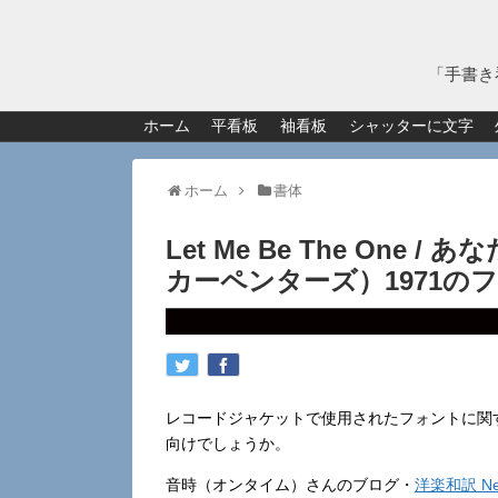
「手書き
ホーム
平看板
袖看板
シャッターに文字
ホーム
書体
Let Me Be The One /
カーペンターズ）1971の
レコードジャケットで使用されたフォントに関
向けでしょうか。
音時（オンタイム）さんのブログ・
洋楽和訳 Neve