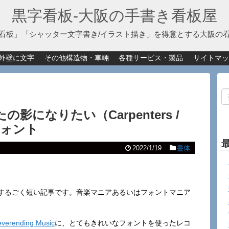
黒字看板‐大阪の手書き看板屋
看板」「シャッター文字書き/イラスト描き」を得意とする大阪の
外壁に文字
その他構造物・車輛
各種サービス・製品
サイトマッ
 あなたの影になりたい（Carpenters /
フォント
2022/1/19
書体
するごく短い記事です。音楽マニアあるいはフォントマニア
rending Music
に、とてもきれいなフォントを使ったレコ