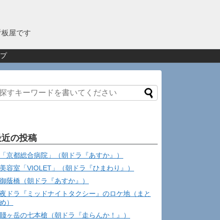
看板屋です
プ
最近の投稿
「京都総合病院」（朝ドラ『あすか』）
美容室「VIOLET」（朝ドラ『ひまわり』）
御蔭橋（朝ドラ『あすか』）
夜ドラ『ミッドナイトタクシー』のロケ地（まと
め）
賤ヶ岳の七本槍（朝ドラ『走らんか！』）