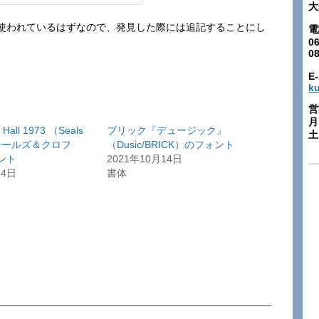
大
使われているはずなので、発見した際には追記することにし
電
06
0
E-
k
営
月
e Hall 1973 （Seals
ブリック『デュージック』
土:
 / シールズ＆クロフ
（Dusic/BRICK）のフォント
ォント
2021年10月14日
24日
書体