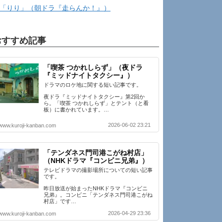
「りり」（朝ドラ『走らんか！』）
おすすめ記事
「喫茶 つかれしらず」（夜ドラ
『ミッドナイトタクシー』）
ドラマのロケ地に関する短い記事です。
夜ドラ『ミッドナイトタクシー』第2回か
ら。「喫茶 つかれしらず」とテント（と看
板）に書かれています。…
2026-06-02 23:21
www.kuroji-kanban.com
「テンダネス門司港こがね村店」
（NHKドラマ『コンビニ兄弟』）
テレビドラマの撮影場所についての短い記事
です。
昨日放送が始まったNHKドラマ『コンビニ
兄弟』。コンビニ「テンダネス門司港こがね
村店」です…
2026-04-29 23:36
www.kuroji-kanban.com