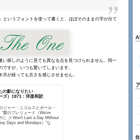
sh 157 BT」というフォントを使って書くと、ほぼそのままの字が出て
A
違い探しのように見ても異なる点を見つけられません。同一
のですが、いつも驚いてしまいます。
年月が経っても古さを感じさせません。
/ あなたの影になりたい
ターズ）1971 : 洋楽和訳
ロジャー・ニコルスとポール・
愛のプレリュード（We've
（I Won't Last a Day Without
 Days and Mondays）”な
住