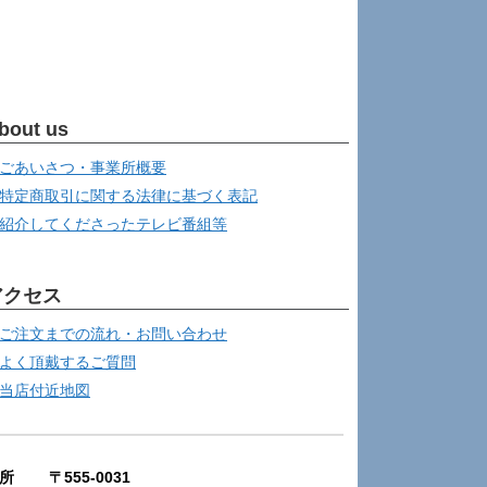
bout us
ごあいさつ・事業所概要
特定商取引に関する法律に基づく表記
紹介してくださったテレビ番組等
アクセス
ご注文までの流れ・お問い合わせ
よく頂戴するご質問
当店付近地図
所 〒555-0031