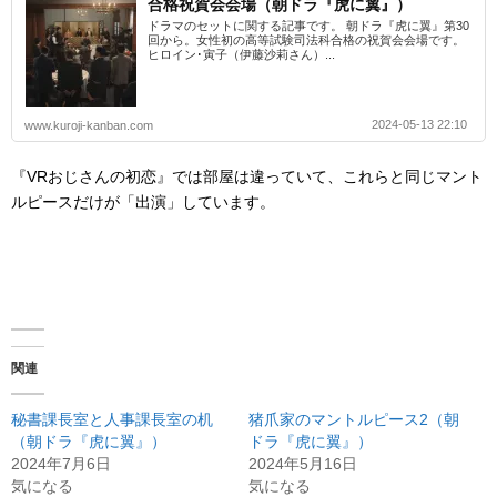
合格祝賀会会場（朝ドラ『虎に翼』）
ドラマのセットに関する記事です。 朝ドラ『虎に翼』第30
回から。女性初の高等試験司法科合格の祝賀会会場です。
ヒロイン･寅子（伊藤沙莉さん）...
2024-05-13 22:10
www.kuroji-kanban.com
『VRおじさんの初恋』では部屋は違っていて、これらと同じマント
ルピースだけが「出演」しています。
関連
秘書課長室と人事課長室の机
猪爪家のマントルピース2（朝
（朝ドラ『虎に翼』）
ドラ『虎に翼』）
2024年7月6日
2024年5月16日
気になる
気になる