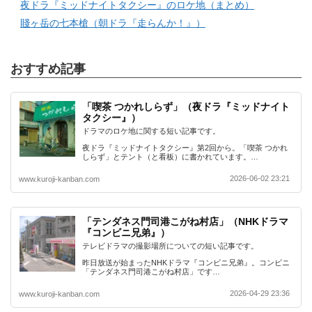
夜ドラ『ミッドナイトタクシー』のロケ地（まとめ）
賤ヶ岳の七本槍（朝ドラ『走らんか！』）
おすすめ記事
「喫茶 つかれしらず」（夜ドラ『ミッドナイト
タクシー』）
ドラマのロケ地に関する短い記事です。
夜ドラ『ミッドナイトタクシー』第2回から。「喫茶 つかれ
しらず」とテント（と看板）に書かれています。…
2026-06-02 23:21
www.kuroji-kanban.com
「テンダネス門司港こがね村店」（NHKドラマ
『コンビニ兄弟』）
テレビドラマの撮影場所についての短い記事です。
昨日放送が始まったNHKドラマ『コンビニ兄弟』。コンビニ
「テンダネス門司港こがね村店」です…
2026-04-29 23:36
www.kuroji-kanban.com