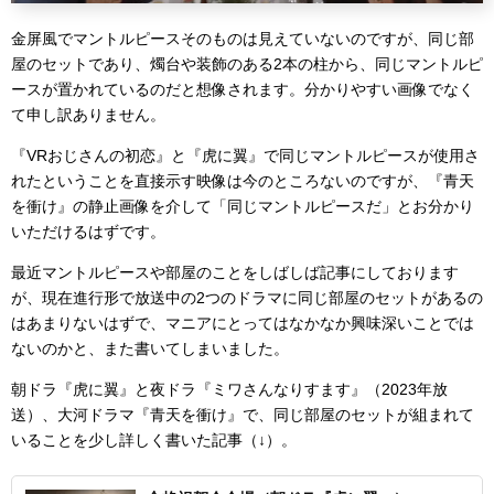
金屏風でマントルピースそのものは見えていないのですが、同じ部
屋のセットであり、燭台や装飾のある2本の柱から、同じマントルピ
ースが置かれているのだと想像されます。分かりやすい画像でなく
て申し訳ありません。
『VRおじさんの初恋』と『虎に翼』で同じマントルピースが使用さ
れたということを直接示す映像は今のところないのですが、『青天
を衝け』の静止画像を介して「同じマントルピースだ」とお分かり
いただけるはずです。
最近マントルピースや部屋のことをしばしば記事にしております
が、現在進行形で放送中の2つのドラマに同じ部屋のセットがあるの
はあまりないはずで、マニアにとってはなかなか興味深いことでは
ないのかと、また書いてしまいました。
朝ドラ『虎に翼』と夜ドラ『ミワさんなりすます』（2023年放
送）、大河ドラマ『青天を衝け』で、同じ部屋のセットが組まれて
いることを少し詳しく書いた記事（↓）。