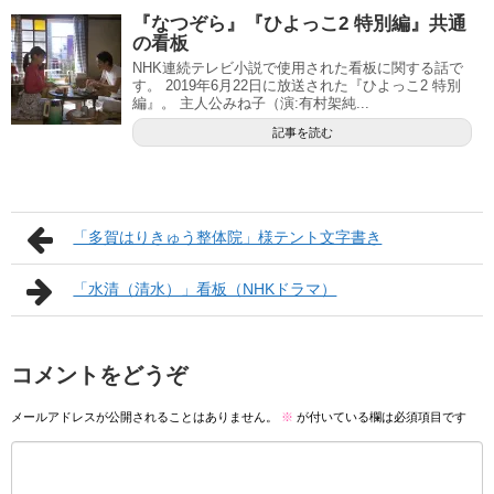
『なつぞら』『ひよっこ2 特別編』共通
の看板
NHK連続テレビ小説で使用された看板に関する話で
す。 2019年6月22日に放送された『ひよっこ2 特別
編』。 主人公みね子（演:有村架純...
記事を読む
「多賀はりきゅう整体院」様テント文字書き
「水清（清水）」看板（NHKドラマ）
コメントをどうぞ
メールアドレスが公開されることはありません。
※
が付いている欄は必須項目です