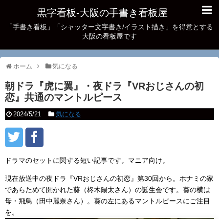
黒字看板‐大阪の手書き看板屋
「手書き看板」「シャッター文字書き/イラスト描き」を得意とする
大阪の看板屋です
ホーム
気になる
朝ドラ『虎に翼』・夜ドラ『VRおじさんの初
恋』共通のマントルピース
2024/5/21
気になる
ドラマのセットに関する短い記事です。マニア向け。
現在放送中の夜ドラ『VRおじさんの初恋』第30回から。ホナミの家
であらためて開かれた葵（柊木陽太さん）の誕生会です。葵の横は
母・飛鳥（田中麗奈さん）。葵の左にあるマントルピースにご注目
を。