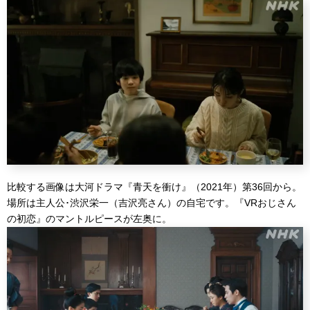
比較する画像は大河ドラマ『青天を衝け』（2021年）第36回から。
場所は主人公･渋沢栄一（吉沢亮さん）の自宅です。『VRおじさん
の初恋』のマントルピースが左奥に。