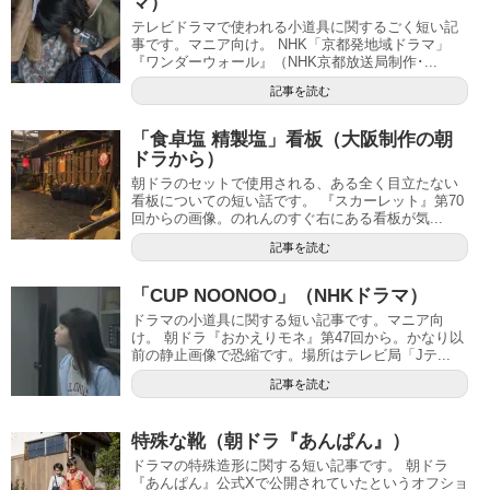
マ）
テレビドラマで使われる小道具に関するごく短い記
事です。マニア向け。 NHK「京都発地域ドラマ」
『ワンダーウォール』（NHK京都放送局制作･...
記事を読む
「食卓塩 精製塩」看板（大阪制作の朝
ドラから）
朝ドラのセットで使用される、ある全く目立たない
看板についての短い話です。 『スカーレット』第70
回からの画像。のれんのすぐ右にある看板が気...
記事を読む
「CUP NOONOO」（NHKドラマ）
ドラマの小道具に関する短い記事です。マニア向
け。 朝ドラ『おかえりモネ』第47回から。かなり以
前の静止画像で恐縮です。場所はテレビ局「Jテ...
記事を読む
特殊な靴（朝ドラ『あんぱん』）
ドラマの特殊造形に関する短い記事です。 朝ドラ
『あんぱん』公式Xで公開されていたというオフショ