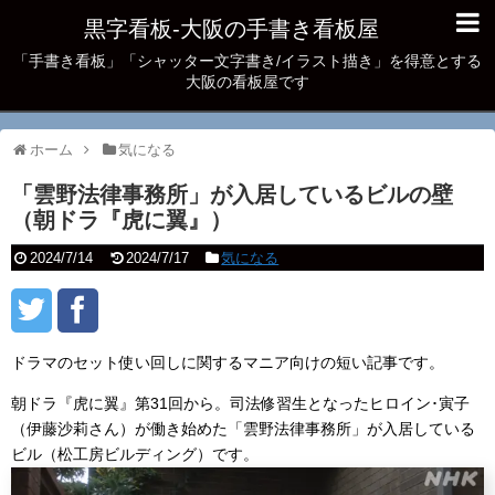
黒字看板‐大阪の手書き看板屋
「手書き看板」「シャッター文字書き/イラスト描き」を得意とする
大阪の看板屋です
ホーム
気になる
「雲野法律事務所」が入居しているビルの壁
（朝ドラ『虎に翼』）
2024/7/14
2024/7/17
気になる
ドラマのセット使い回しに関するマニア向けの短い記事です。
朝ドラ『虎に翼』第31回から。司法修習生となったヒロイン･寅子
（伊藤沙莉さん）が働き始めた「雲野法律事務所」が入居している
ビル（松工房ビルディング）です。