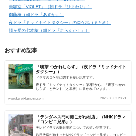
美容室「VIOLET」（朝ドラ『ひまわり』）
御蔭橋（朝ドラ『あすか』）
夜ドラ『ミッドナイトタクシー』のロケ地（まとめ）
賤ヶ岳の七本槍（朝ドラ『走らんか！』）
おすすめ記事
「喫茶 つかれしらず」（夜ドラ『ミッドナイト
タクシー』）
ドラマのロケ地に関する短い記事です。
夜ドラ『ミッドナイトタクシー』第2回から。「喫茶 つかれ
しらず」とテント（と看板）に書かれています。…
2026-06-02 23:21
www.kuroji-kanban.com
「テンダネス門司港こがね村店」（NHKドラマ
『コンビニ兄弟』）
テレビドラマの撮影場所についての短い記事です。
昨日放送が始まったNHKドラマ『コンビニ兄弟』。コンビニ