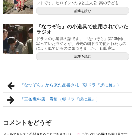
ットです。ヒロイン･のぶと主人公･嵩の子ども...
記事を読む
『なつぞら』の小道具で使用されていた
ラジオ
ドラマの小道具の話です。 『なつぞら』第135回に
写っていたラジオが、過去の朝ドラで使われたもの
によく似ているのに気づきました。 山田家...
記事を読む
『なつぞら』から来た品書き札（朝ドラ『虎に翼』）
「三条燃料店」看板（朝ドラ『虎に翼』）
コメントをどうぞ
メールアドレスが公開されることはありません。
※
が付いている欄は必須項目です