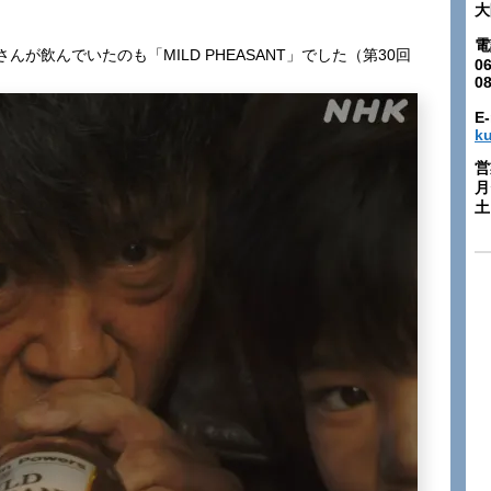
大
電
が飲んでいたのも「MILD PHEASANT」でした（第30回
06
0
E-
k
営
月
土: