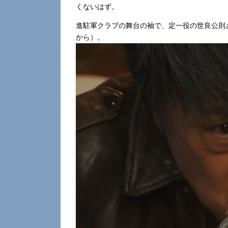
くないはず。
進駐軍クラブの舞台の袖で、定一役の世良公則さん
から）。