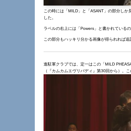
この時には「MILD」と「ASANT」の部分
した。
ラベルの右上には「Powers」と書かれている
この部分もハッキリ分かる画像が得られれば追
進駐軍クラブでは、定一はこの「MILD PHE
（『カムカムエヴリバディ』第30回から）。