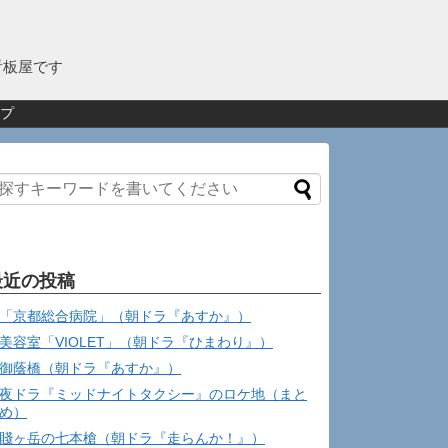
看板屋です
プ
最近の投稿
「京都総合病院」（朝ドラ『あすか』）
美容室「VIOLET」（朝ドラ『ひまわり』）
御蔭橋（朝ドラ『あすか』）
夜ドラ『ミッドナイトタクシー』のロケ地（まと
め）
賤ヶ岳の七本槍（朝ドラ『走らんか！』）