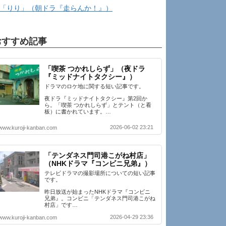
「りり」（朝ドラ『走らんか！』）
おすすめ記事
「喫茶 つかれしらず」（夜ドラ
『ミッドナイトタクシー』）
ドラマのロケ地に関する短い記事です。
夜ドラ『ミッドナイトタクシー』第2回か
ら。「喫茶 つかれしらず」とテント（と看
板）に書かれています。…
2026-06-02 23:21
www.kuroji-kanban.com
「テンダネス門司港こがね村店」
（NHKドラマ『コンビニ兄弟』）
テレビドラマの撮影場所についての短い記事
です。
昨日放送が始まったNHKドラマ『コンビニ
兄弟』。コンビニ「テンダネス門司港こがね
村店」です…
2026-04-29 23:36
www.kuroji-kanban.com