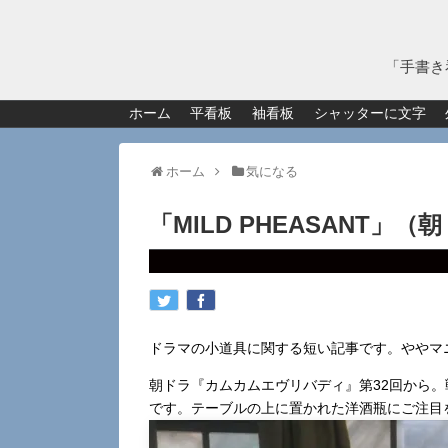
「手書き
ホーム
平看板
袖看板
シャッターに文字
ホーム
気になる
「MILD PHEASANT
ドラマの小道具に関する短い記事です。ややマ
朝ドラ『カムカムエヴリバディ』第32回から
です。テーブルの上に置かれた洋酒瓶にご注目