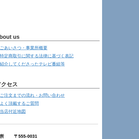
bout us
ごあいさつ・事業所概要
特定商取引に関する法律に基づく表記
紹介してくださったテレビ番組等
アクセス
ご注文までの流れ・お問い合わせ
よく頂戴するご質問
当店付近地図
所 〒555-0031