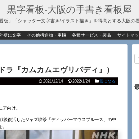
黒字看板‐大阪の手書き看板屋
看板」「シャッター文字書き/イラスト描き」を得意とする大阪の
外壁に文字
その他構造物・車輛
各種サービス・製品
サイトマッ
」（朝ドラ『カムカムエヴリバディ』）
2021/12/14
2022/1/24
気になる
ニア向け。
。戦後復活したジャズ喫茶「ディッパーマウスブルース」の中
を。