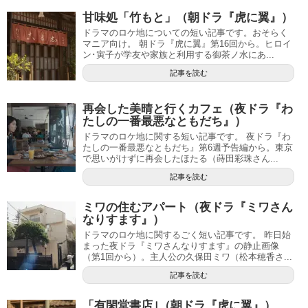
甘味処「竹もと」（朝ドラ『虎に翼』）
ドラマのロケ地についての短い記事です。おそらく
マニア向け。 朝ドラ『虎に翼』第16回から。ヒロイ
ン･寅子が学友や家族と利用する御茶ノ水にあ...
記事を読む
再会した美晴と行くカフェ（夜ドラ『わ
たしの一番最悪なともだち』）
ドラマのロケ地に関する短い記事です。 夜ドラ『わ
たしの一番最悪なともだち』第6週予告編から。東京
で思いがけずに再会したほたる（蒔田彩珠さん...
記事を読む
ミワの住むアパート（夜ドラ『ミワさん
なりすます』）
ドラマのロケ地に関するごく短い記事です。 昨日始
まった夜ドラ『ミワさんなりすます』の静止画像
（第1回から）。主人公の久保田ミワ（松本穂香さ...
記事を読む
「有閑堂書店｣（朝ドラ『虎に翼』）