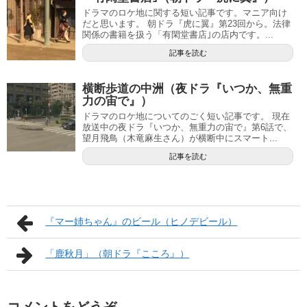
ドラマのロケ地に関する短い記事です。マニア向け
だと思います。 朝ドラ『虎に翼』第23回から。法律
関係の書籍を扱う「有閑堂書店｣の店内です。...
記事を読む
横断歩道の中洲（夜ドラ『いつか、無重
力の宙で』）
ドラマのロケ地についてのごく短い記事です。 現在
放送中の夜ドラ『いつか、無重力の宙で』第6話で、
望月飛鳥（木竜麻生さん）が横断中にスマート...
記事を読む
『マー姉ちゃん』のビール（ヒノデビール）
「鹿秋月」（朝ドラ『こころ』）