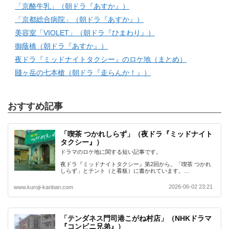
「京酪牛乳」（朝ドラ『あすか』）
「京都総合病院」（朝ドラ『あすか』）
美容室「VIOLET」（朝ドラ『ひまわり』）
御蔭橋（朝ドラ『あすか』）
夜ドラ『ミッドナイトタクシー』のロケ地（まとめ）
賤ヶ岳の七本槍（朝ドラ『走らんか！』）
おすすめ記事
「喫茶 つかれしらず」（夜ドラ『ミッドナイト
タクシー』）
ドラマのロケ地に関する短い記事です。
夜ドラ『ミッドナイトタクシー』第2回から。「喫茶 つかれ
しらず」とテント（と看板）に書かれています。…
2026-06-02 23:21
www.kuroji-kanban.com
「テンダネス門司港こがね村店」（NHKドラマ
『コンビニ兄弟』）