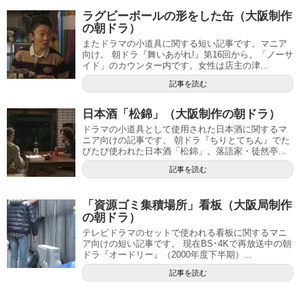
ラグビーボールの形をした缶（大阪制作
の朝ドラ）
またドラマの小道具に関する短い記事です。マニア
向け。 朝ドラ『舞いあがれ!』第16回から。「ノーサ
イド」のカウンター内です。女性は店主の津...
記事を読む
日本酒「松錦」（大阪制作の朝ドラ）
ドラマの小道具として使用された日本酒に関するマ
ニア向けの記事です。 朝ドラ『ちりとてちん』でた
びたび使われた日本酒「松錦」。落語家・徒然亭...
記事を読む
「資源ゴミ集積場所」看板（大阪局制作
の朝ドラ）
テレビドラマのセットで使われる看板に関するマニ
ア向けの短い記事です。 現在BS･4Kで再放送中の朝
ドラ『オードリー』（2000年度下半期）...
記事を読む