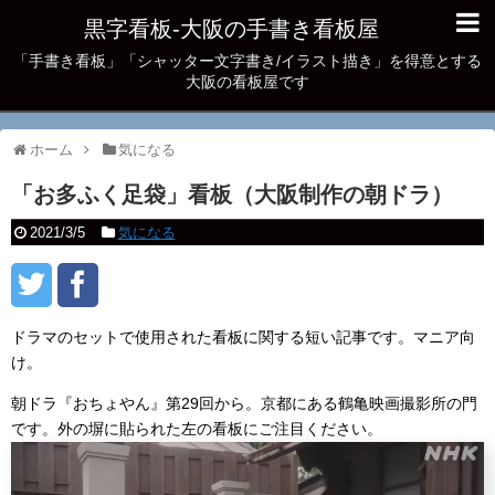
黒字看板‐大阪の手書き看板屋
「手書き看板」「シャッター文字書き/イラスト描き」を得意とする
大阪の看板屋です
ホーム
気になる
「お多ふく足袋」看板（大阪制作の朝ドラ）
2021/3/5
気になる
ドラマのセットで使用された看板に関する短い記事です。マニア向
け。
朝ドラ『おちょやん』第29回から。京都にある鶴亀映画撮影所の門
です。外の塀に貼られた左の看板にご注目ください。