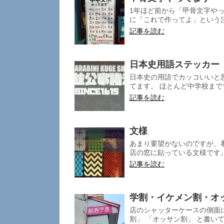
1年ほど前から「甲骨文字やっ
に「これで作ってよ」という注
記事を読む
日本史用語ステッカー
日本史の用語でカッコいいと
てます。 ほとんど中学校まで
記事を読む
文様
あまり要望がないのですが、
店の窓に貼っている文様です。
記事を読む
学割・イケメン割・オ
店のシャッターケースの側面
割」 「オッサン割」 と書いてあ