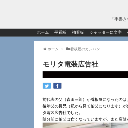
「手書き
ホーム
平看板
袖看板
シャッターに文字
ホーム
看板屋のカンバン
モリタ電装広告社
前代表の父（森田三郎）が看板屋になったのは
後年父の長兄（私から見て伯父になります）が
タ電装広告社でした。
随分前に伯父は亡くなっていますが、まだ店舗