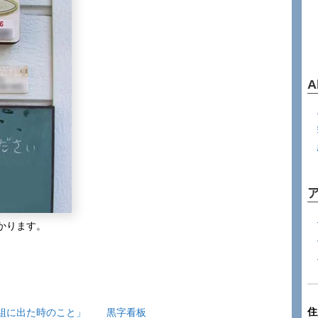
A
かります。
住
組に出た時のこと」
黒字看板