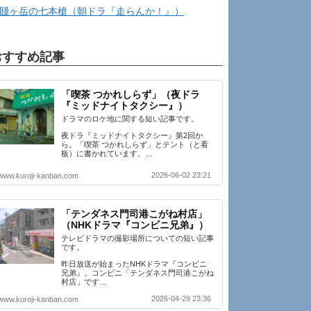
賤ヶ岳の七本槍（朝ドラ『走らんか！』）
おすすめ記事
「喫茶 つかれしらず」（夜ドラ
『ミッドナイトタクシー』）
ドラマのロケ地に関する短い記事です。
夜ドラ『ミッドナイトタクシー』第2回か
ら。「喫茶 つかれしらず」とテント（と看
板）に書かれています。…
2026-06-02 23:21
www.kuroji-kanban.com
「テンダネス門司港こがね村店」
（NHKドラマ『コンビニ兄弟』）
テレビドラマの撮影場所についての短い記事
です。
昨日放送が始まったNHKドラマ『コンビニ
兄弟』。コンビニ「テンダネス門司港こがね
村店」です…
2026-04-29 23:36
www.kuroji-kanban.com