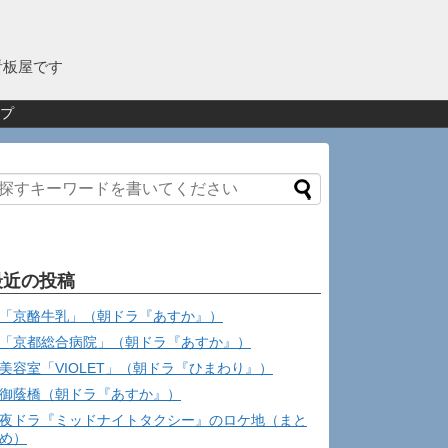
看板屋です
プ
最近の投稿
「京酪牛乳」（朝ドラ『あすか』）
「京都総合病院」（朝ドラ『あすか』）
美容室「VIOLET」（朝ドラ『ひまわり』）
御蔭橋（朝ドラ『あすか』）
夜ドラ『ミッドナイトタクシー』のロケ地（まと
め）