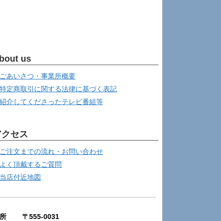
bout us
ごあいさつ・事業所概要
特定商取引に関する法律に基づく表記
紹介してくださったテレビ番組等
アクセス
ご注文までの流れ・お問い合わせ
よく頂戴するご質問
当店付近地図
所 〒555-0031