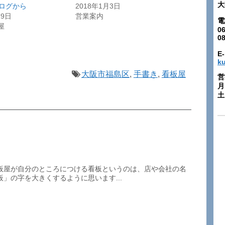
大
ブログから
2018年1月3日
19日
営業案内
電
屋
06
0
E-
k
大阪市福島区
,
手書き
,
看板屋
営
月
土:
板屋が自分のところにつける看板というのは、店や会社の名
」の字を大きくするように思います...