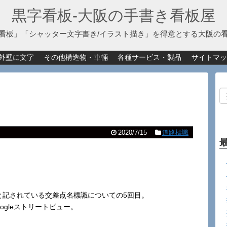
黒字看板‐大阪の手書き看板屋
看板」「シャッター文字書き/イラスト描き」を得意とする大阪の
外壁に文字
その他構造物・車輛
各種サービス・製品
サイトマッ
2020/7/15
道路標識
chool）と記されている交差点名標識についての5回目。
gleストリートビュー。