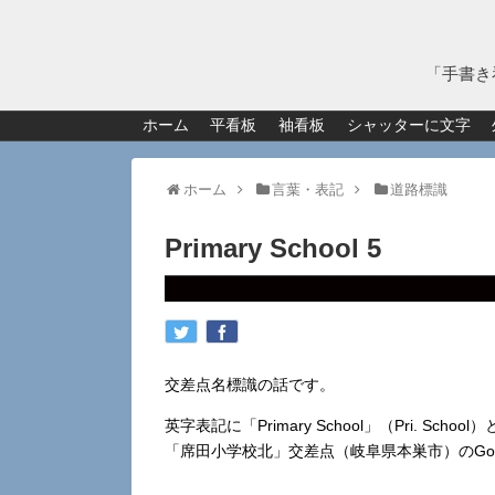
「手書き
ホーム
平看板
袖看板
シャッターに文字
ホーム
言葉・表記
道路標識
Primary School 5
交差点名標識の話です。
英字表記に「Primary School」（Pri. S
「席田小学校北」交差点（岐阜県本巣市）のGoo