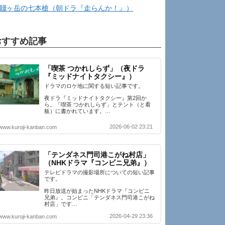
賤ヶ岳の七本槍（朝ドラ『走らんか！』）
おすすめ記事
「喫茶 つかれしらず」（夜ドラ
『ミッドナイトタクシー』）
ドラマのロケ地に関する短い記事です。
夜ドラ『ミッドナイトタクシー』第2回か
ら。「喫茶 つかれしらず」とテント（と看
板）に書かれています。…
2026-06-02 23:21
www.kuroji-kanban.com
「テンダネス門司港こがね村店」
（NHKドラマ『コンビニ兄弟』）
テレビドラマの撮影場所についての短い記事
です。
昨日放送が始まったNHKドラマ『コンビニ
兄弟』。コンビニ「テンダネス門司港こがね
村店」です…
2026-04-29 23:36
www.kuroji-kanban.com