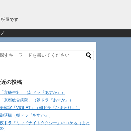
看板屋です
プ
最近の投稿
「京酪牛乳」（朝ドラ『あすか』）
「京都総合病院」（朝ドラ『あすか』）
美容室「VIOLET」（朝ドラ『ひまわり』）
御蔭橋（朝ドラ『あすか』）
夜ドラ『ミッドナイトタクシー』のロケ地（まと
め）