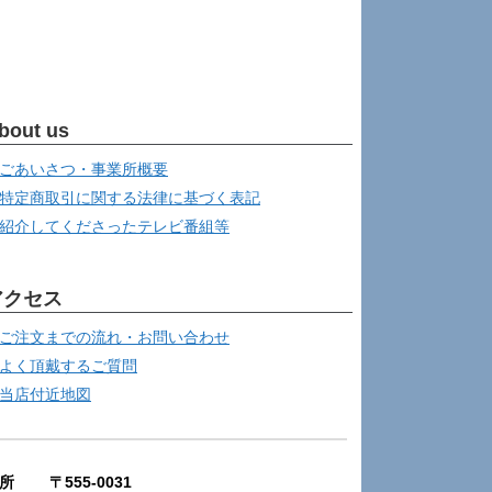
bout us
ごあいさつ・事業所概要
特定商取引に関する法律に基づく表記
紹介してくださったテレビ番組等
アクセス
ご注文までの流れ・お問い合わせ
よく頂戴するご質問
当店付近地図
所 〒555-0031