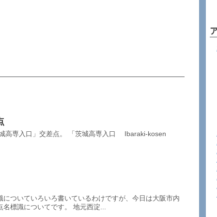
点
専入口」交差点。 「茨城高専入口 Ibaraki-kosen
識についていろいろ書いているわけですが、今日は大阪市内
名標識についてです。 地元西淀...