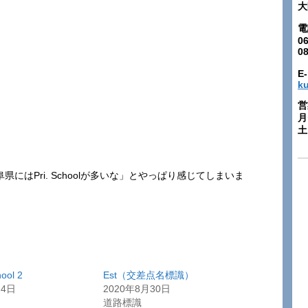
大
電
06
0
E-
k
営
月
土:
岐阜県にはPri. Schoolが多いな」とやっぱり感じてしまいま
ool 2
Est（交差点名標識）
14日
2020年8月30日
道路標識