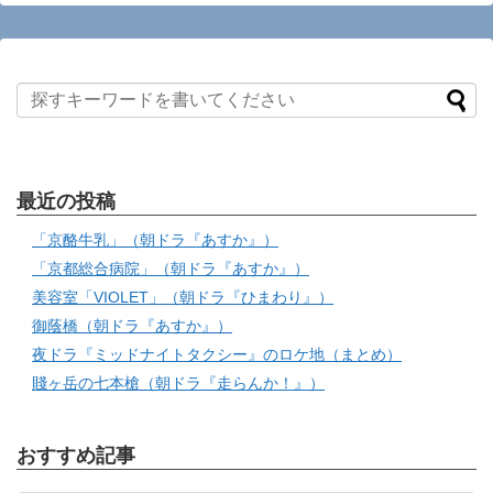
最近の投稿
「京酪牛乳」（朝ドラ『あすか』）
「京都総合病院」（朝ドラ『あすか』）
美容室「VIOLET」（朝ドラ『ひまわり』）
御蔭橋（朝ドラ『あすか』）
夜ドラ『ミッドナイトタクシー』のロケ地（まとめ）
賤ヶ岳の七本槍（朝ドラ『走らんか！』）
おすすめ記事