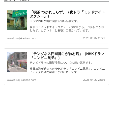
「喫茶 つかれしらず」（夜ドラ『ミッドナイト
タクシー』）
ドラマのロケ地に関する短い記事です。
夜ドラ『ミッドナイトタクシー』第2回から。「喫茶 つかれ
しらず」とテント（と看板）に書かれています。…
2026-06-02 23:21
www.kuroji-kanban.com
「テンダネス門司港こがね村店」（NHKドラマ
『コンビニ兄弟』）
テレビドラマの撮影場所についての短い記事です。
昨日放送が始まったNHKドラマ『コンビニ兄弟』。コンビニ
「テンダネス門司港こがね村店」です…
2026-04-29 23:36
www.kuroji-kanban.com