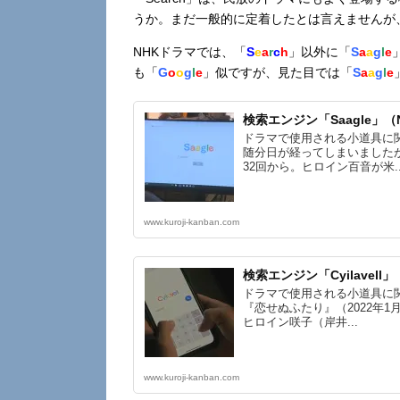
うか。まだ一般的に定着したとは言えませんが
NHKドラマでは、「
S
e
a
r
c
h
」以外に「
S
a
a
g
l
e
も「
G
o
o
g
l
e
」似ですが、見た目では「
S
a
a
g
l
e
検索エンジン「Saagle」（
ドラマで使用される小道具に
随分日が経ってしまいました
32回から。ヒロイン百音が米..
www.kuroji-kanban.com
検索エンジン「Cyilavel
ドラマで使用される小道具に関
『恋せぬふたり』（2022年1
ヒロイン咲子（岸井...
www.kuroji-kanban.com