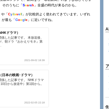
、そのうちに「
S
e
a
r
c
h
」全盛の時代が来るのかも。
」や「
C
y
i
l
a
v
e
l
l
」が比較的よく使われてきています。いずれ
」が最も「
G
o
o
g
l
e
」に近いですね。
A
NHKドラマ）
関係した記事です。 本放送後、
が、朝ドラ『おかえりモネ』第
.
2021-09-02 18:39
l」（日本の映画･ドラマ）
係した記事です。 NHKドラマ
月10日から放送中）第1回から。
2022-02-05 22:18
住