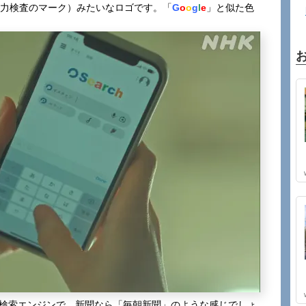
力検査のマーク）みたいなロゴです。「
G
o
o
g
l
e
」と似た色
する検索エンジンで、新聞なら「毎朝新聞」のような感じでしょ