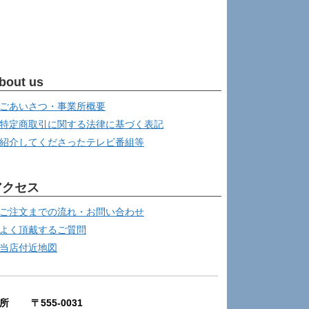
bout us
ごあいさつ・事業所概要
特定商取引に関する法律に基づく表記
紹介してくださったテレビ番組等
アクセス
ご注文までの流れ・お問い合わせ
よく頂戴するご質問
当店付近地図
所 〒555-0031