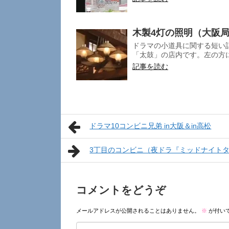
木製4灯の照明（大阪
ドラマの小道具に関する短い記
「太鼓」の店内です。左の方に
記事を読む
ドラマ10コンビニ兄弟 in大阪＆in高松
3丁目のコンビニ（夜ドラ『ミッドナイト
コメントをどうぞ
メールアドレスが公開されることはありません。
※
が付い