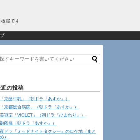
看板屋です
プ
最近の投稿
「京酪牛乳」（朝ドラ『あすか』）
「京都総合病院」（朝ドラ『あすか』）
美容室「VIOLET」（朝ドラ『ひまわり』）
御蔭橋（朝ドラ『あすか』）
夜ドラ『ミッドナイトタクシー』のロケ地（まと
め）