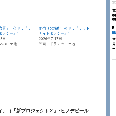
大
電
06
0
E-
察署」（夜ドラ『ミ
雨宿りの場所（夜ドラ『ミッド
k
タクシー』）
ナイトタクシー』）
18日
2026年7月7日
営
マのロケ地
映画・ドラマのロケ地
月
土:
イ」（『新プロジェクトＸ』･ヒノデビール