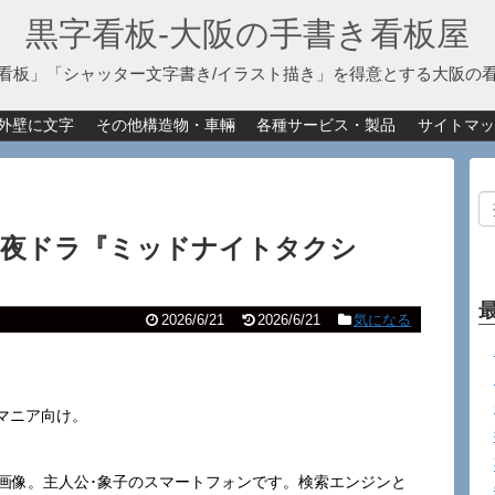
黒字看板‐大阪の手書き看板屋
看板」「シャッター文字書き/イラスト描き」を得意とする大阪の
外壁に文字
その他構造物・車輛
各種サービス・製品
サイトマッ
」（夜ドラ『ミッドナイトタクシ
2026/6/21
2026/6/21
気になる
マニア向け。
止画像。主人公･象子のスマートフォンです。検索エンジンと