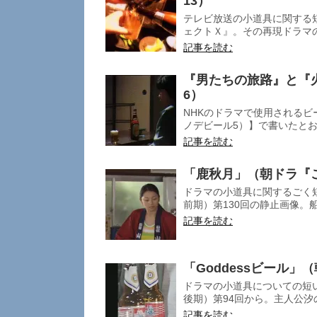
13）
テレビ放送の小道具に関する短
ェクトＸ』。その再現ドラマの
記事を読む
『男たちの旅路』と『
6）
NHKのドラマで使用されるビ
ノデビール5）】で書いたとおり
記事を読む
「鹿秋月」（朝ドラ『
ドラマの小道具に関するごく短
前期）第130回の静止画像。船
記事を読む
「Goddessビール
ドラマの小道具についての短い
後期）第94回から。主人公汐の
記事を読む