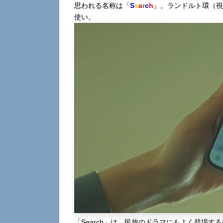
思われる名称は「
S
e
a
r
c
h
」。ランドルト環（視
使い。
「Search」は、民放のドラマにもよく登場