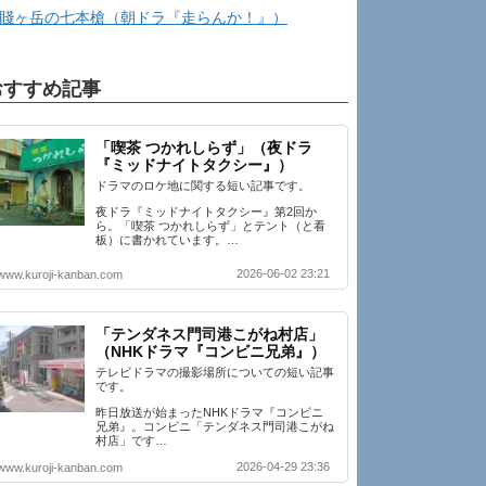
賤ヶ岳の七本槍（朝ドラ『走らんか！』）
おすすめ記事
「喫茶 つかれしらず」（夜ドラ
『ミッドナイトタクシー』）
ドラマのロケ地に関する短い記事です。
夜ドラ『ミッドナイトタクシー』第2回か
ら。「喫茶 つかれしらず」とテント（と看
板）に書かれています。…
2026-06-02 23:21
www.kuroji-kanban.com
「テンダネス門司港こがね村店」
（NHKドラマ『コンビニ兄弟』）
テレビドラマの撮影場所についての短い記事
です。
昨日放送が始まったNHKドラマ『コンビニ
兄弟』。コンビニ「テンダネス門司港こがね
村店」です…
2026-04-29 23:36
www.kuroji-kanban.com