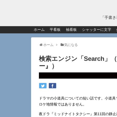
「手書き
ホーム
平看板
袖看板
シャッターに文字
ホーム
気になる
検索エンジン「Search
ー』）
ドラマの小道具についての短い話です。小道具
ロケ地情報ではありません。
夜ドラ『ミッドナイトタクシー』第11回の静