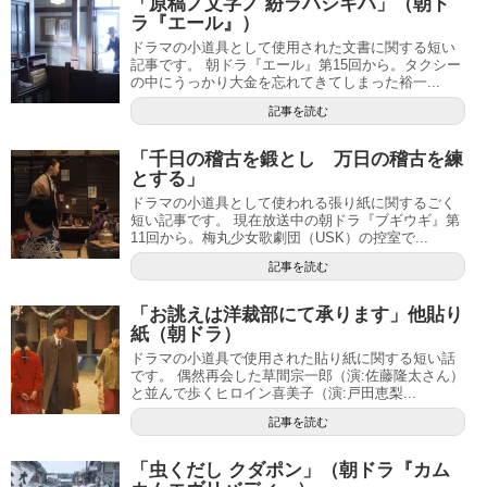
「原稿ノ文字ノ 紛ラハシキハ」（朝ド
ラ『エール』）
ドラマの小道具として使用された文書に関する短い
記事です。 朝ドラ『エール』第15回から。タクシー
の中にうっかり大金を忘れてきてしまった裕一...
記事を読む
「千日の稽古を鍛とし 万日の稽古を練
とする」
ドラマの小道具として使われる張り紙に関するごく
短い記事です。 現在放送中の朝ドラ『ブギウギ』第
11回から。梅丸少女歌劇団（USK）の控室で...
記事を読む
「お誂えは洋裁部にて承ります」他貼り
紙（朝ドラ）
ドラマの小道具で使用された貼り紙に関する短い話
です。 偶然再会した草間宗一郎（演:佐藤隆太さん）
と並んで歩くヒロイン喜美子（演:戸田恵梨...
記事を読む
「虫くだし クダポン」（朝ドラ『カム