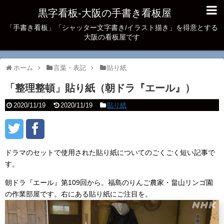
黒字看板‐大阪の手書き看板屋
「手書き看板」「シャッター文字書き/イラスト描き」を得意とする
大阪の看板屋です
ホーム
言葉・表記
貼り紙
「整理整頓」貼り紙（朝ドラ『エール』）
2020/11/19
2020/11/19
貼り紙
ドラマのセットで使用された貼り紙についてのごくごく短い記事で
す。
朝ドラ『エール』第109回から。福島のりんご農家・畠山リンゴ園
の作業部屋です。右にある貼り紙にご注目を。