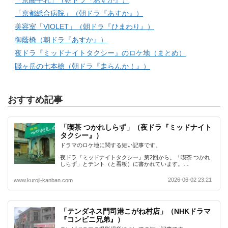
「京酪牛乳」（朝ドラ『あすか』）
「京都総合病院」（朝ドラ『あすか』）
美容室「VIOLET」（朝ドラ『ひまわり』）
御蔭橋（朝ドラ『あすか』）
夜ドラ『ミッドナイトタクシー』のロケ地（まとめ）
賤ヶ岳の七本槍（朝ドラ『走らんか！』）
おすすめ記事
「喫茶 つかれしらず」（夜ドラ『ミッドナイト
タクシー』）
ドラマのロケ地に関する短い記事です。
夜ドラ『ミッドナイトタクシー』第2回から。「喫茶 つかれ
しらず」とテント（と看板）に書かれています。…
2026-06-02 23:21
www.kuroji-kanban.com
「テンダネス門司港こがね村店」（NHKドラマ
『コンビニ兄弟』）