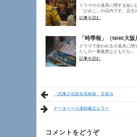
ドラマの小道具に関する短い
「ひみこ」の店内です。店主の
記事を読む
「時季報」（NHK大
ドラマで使われる小道具に関
たしの一番最悪なともだち』（N
記事を読む
「武庫之荘総合高校前」交差点
データベース接続確立エラー
コメントをどうぞ