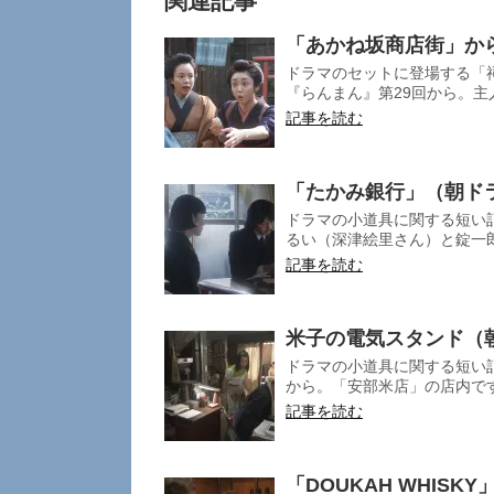
関連記事
「あかね坂商店街」か
ドラマのセットに登場する「
『らんまん』第29回から。主
記事を読む
「たかみ銀行」（朝ド
ドラマの小道具に関する短い記
るい（深津絵里さん）と錠一郎
記事を読む
米子の電気スタンド（
ドラマの小道具に関する短い記
から。「安部米店」の店内です
記事を読む
「DOUKAH WHIS