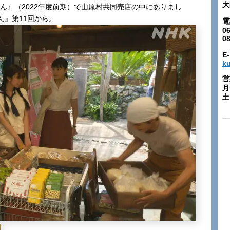
大
んどん』（2022年度前期）で山原村共同売店の中にありまし
ん』第11回から。
電
06
0
E-
k
営
月
土: