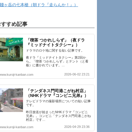
賤ヶ岳の七本槍（朝ドラ『走らんか！』）
おすすめ記事
「喫茶 つかれしらず」（夜ドラ
『ミッドナイトタクシー』）
ドラマのロケ地に関する短い記事です。
夜ドラ『ミッドナイトタクシー』第2回か
ら。「喫茶 つかれしらず」とテント（と看
板）に書かれています。…
2026-06-02 23:21
www.kuroji-kanban.com
「テンダネス門司港こがね村店」
（NHKドラマ『コンビニ兄弟』）
テレビドラマの撮影場所についての短い記事
です。
昨日放送が始まったNHKドラマ『コンビニ
兄弟』。コンビニ「テンダネス門司港こがね
村店」です…
2026-04-29 23:36
www.kuroji-kanban.com