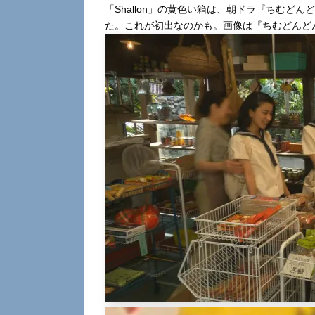
「Shallon」の黄色い箱は、朝ドラ『ちむど
た。これが初出なのかも。画像は『ちむどんど