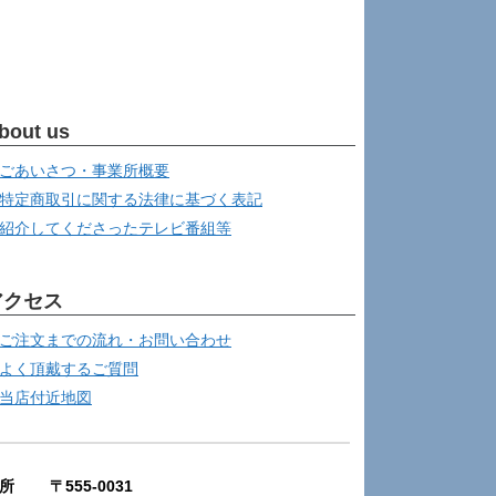
bout us
ごあいさつ・事業所概要
特定商取引に関する法律に基づく表記
紹介してくださったテレビ番組等
アクセス
ご注文までの流れ・お問い合わせ
よく頂戴するご質問
当店付近地図
所 〒555-0031