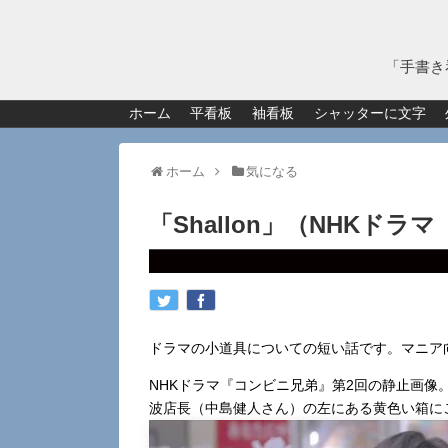
「手書き
ホーム
平看板
袖看板
シャッターに文字
ホーム
気になる
「Shallon」（NHKド
ドラマの小道具についての短い話です。マニア
NHKドラマ『コンビニ兄弟』第2回の静止画
波店長（中島健人さん）の左にある黄色い箱に