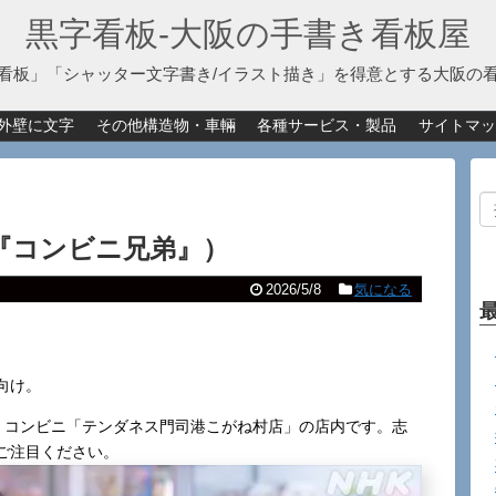
黒字看板‐大阪の手書き看板屋
看板」「シャッター文字書き/イラスト描き」を得意とする大阪の
外壁に文字
その他構造物・車輛
各種サービス・製品
サイトマッ
ラマ『コンビニ兄弟』）
2026/5/8
気になる
向け。
像。コンビニ「テンダネス門司港こがね村店」の店内です。志
ご注目ください。