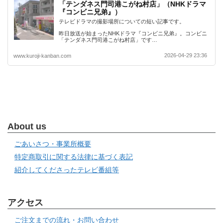
「テンダネス門司港こがね村店」（NHKドラマ
『コンビニ兄弟』）
テレビドラマの撮影場所についての短い記事です。
昨日放送が始まったNHKドラマ『コンビニ兄弟』。コンビニ
「テンダネス門司港こがね村店」です…
2026-04-29 23:36
www.kuroji-kanban.com
About us
ごあいさつ・事業所概要
特定商取引に関する法律に基づく表記
紹介してくださったテレビ番組等
アクセス
ご注文までの流れ・お問い合わせ