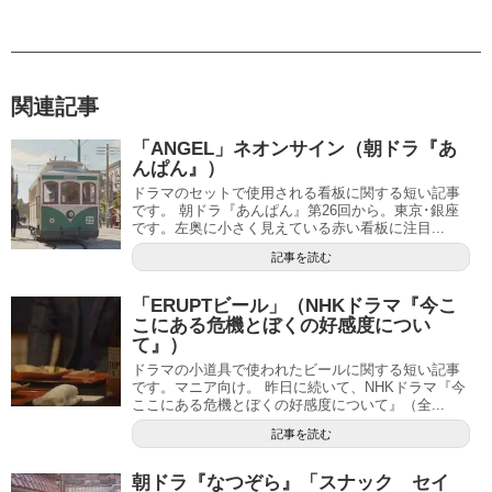
関連記事
「ANGEL」ネオンサイン（朝ドラ『あ
んぱん』）
ドラマのセットで使用される看板に関する短い記事
です。 朝ドラ『あんぱん』第26回から。東京･銀座
です。左奥に小さく見えている赤い看板に注目...
記事を読む
「ERUPTビール」（NHKドラマ『今こ
こにある危機とぼくの好感度につい
て』）
ドラマの小道具で使われたビールに関する短い記事
です。マニア向け。 昨日に続いて、NHKドラマ『今
ここにある危機とぼくの好感度について』（全...
記事を読む
朝ドラ『なつぞら』「スナック セイ