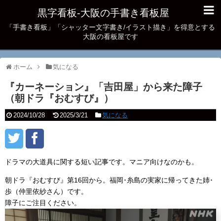
黒字看板‐大阪の手書き看板屋
「手書き看板」「シャッター文字書き/イラスト描き」を得意とする
大阪の看板屋です
ホーム
気になる
『カーネーション』「吉田屋」から来た障子
（朝ドラ『おむすび』）
2024/10/28
2025/3/21
気になる
ドラマの大道具に関する短い記事です。マニア向けなのかも。
朝ドラ『おむすび』第16回から。福岡･糸島の実家に帰ってきた姉･
歩（仲里依紗さん）です。
障子にご注目ください。