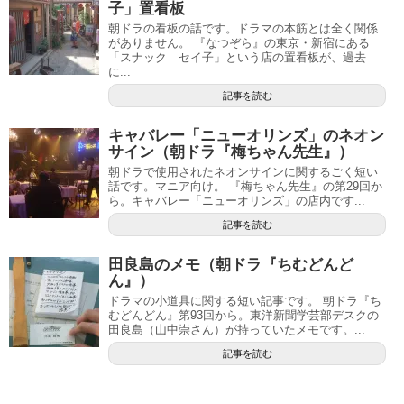
子」置看板
朝ドラの看板の話です。ドラマの本筋とは全く関係
がありません。 『なつぞら』の東京・新宿にある
「スナック セイ子」という店の置看板が、過去
に...
記事を読む
キャバレー「ニューオリンズ」のネオン
サイン（朝ドラ『梅ちゃん先生』）
朝ドラで使用されたネオンサインに関するごく短い
話です。マニア向け。 『梅ちゃん先生』の第29回か
ら。キャバレー「ニューオリンズ」の店内です...
記事を読む
田良島のメモ（朝ドラ『ちむどんど
ん』）
ドラマの小道具に関する短い記事です。 朝ドラ『ち
むどんどん』第93回から。東洋新聞学芸部デスクの
田良島（山中崇さん）が持っていたメモです。...
記事を読む