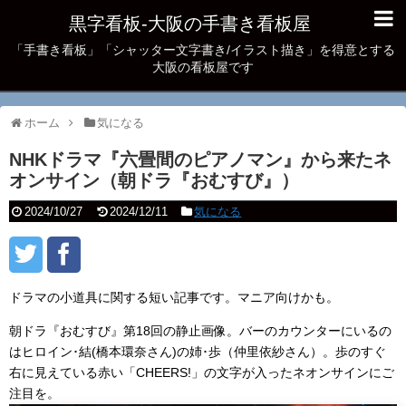
黒字看板‐大阪の手書き看板屋
「手書き看板」「シャッター文字書き/イラスト描き」を得意とする
大阪の看板屋です
ホーム
気になる
NHKドラマ『六畳間のピアノマン』から来たネ
オンサイン（朝ドラ『おむすび』）
2024/10/27
2024/12/11
気になる
ドラマの小道具に関する短い記事です。マニア向けかも。
朝ドラ『おむすび』第18回の静止画像。バーのカウンターにいるの
はヒロイン･結(橋本環奈さん)の姉･歩（仲里依紗さん）。歩のすぐ
右に見えている赤い「CHEERS!」の文字が入ったネオンサインにご
注目を。