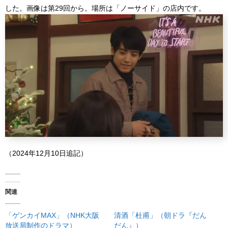
した。画像は第29回から。場所は「ノーサイド」の店内です。
（2024年12月10日追記）
関連
「ゲンカイMAX」（NHK大阪
清酒「杜甫」（朝ドラ『だん
放送局制作のドラマ）
だん』）