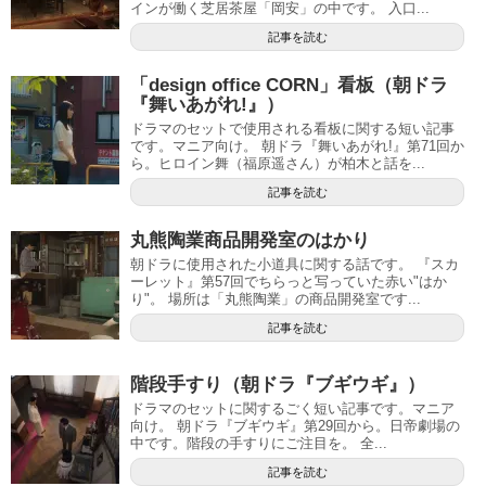
インが働く芝居茶屋「岡安」の中です。 入口...
記事を読む
「design office CORN」看板（朝ドラ
『舞いあがれ!』）
ドラマのセットで使用される看板に関する短い記事
です。マニア向け。 朝ドラ『舞いあがれ!』第71回か
ら。ヒロイン舞（福原遥さん）が柏木と話を...
記事を読む
丸熊陶業商品開発室のはかり
朝ドラに使用された小道具に関する話です。 『スカ
ーレット』第57回でちらっと写っていた赤い"はか
り"。 場所は「丸熊陶業」の商品開発室です...
記事を読む
階段手すり（朝ドラ『ブギウギ』）
ドラマのセットに関するごく短い記事です。マニア
向け。 朝ドラ『ブギウギ』第29回から。日帝劇場の
中です。階段の手すりにご注目を。 全...
記事を読む