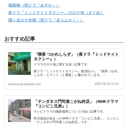
御蔭橋（朝ドラ『あすか』）
夜ドラ『ミッドナイトタクシー』のロケ地（まとめ）
賤ヶ岳の七本槍（朝ドラ『走らんか！』）
おすすめ記事
「喫茶 つかれしらず」（夜ドラ『ミッドナイト
タクシー』）
ドラマのロケ地に関する短い記事です。
夜ドラ『ミッドナイトタクシー』第2回から。「喫茶 つかれ
しらず」とテント（と看板）に書かれています。…
2026-06-02 23:21
www.kuroji-kanban.com
「テンダネス門司港こがね村店」（NHKドラマ
『コンビニ兄弟』）
テレビドラマの撮影場所についての短い記事です。
昨日放送が始まったNHKドラマ『コンビニ兄弟』。コンビニ
「テンダネス門司港こがね村店」です…